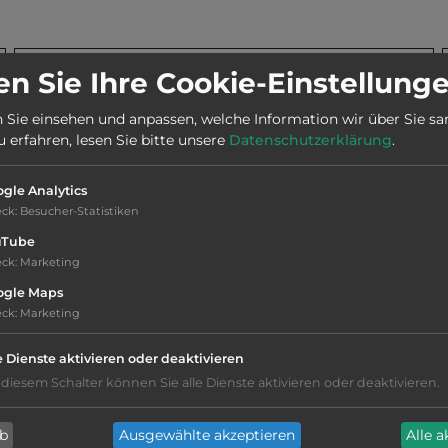
n Sie Ihre Cookie-Einstellung
Stadt:
64025 Pineto
 Sie einsehen und anpassen, welche Information wir über Sie s
erfahren, lesen Sie bitte unsere
Datenschutzerklärung
.
Telefon:
0039 330861485
gle Analytics
Öffnungszeiten:
1.5. bis 20.9.
eck
:
Besucher-Statistiken
uTube
eck
:
Marketing
ogle Maps
eck
:
Marketing
Geräuschkulisse: erträgliche
e Dienste aktivieren oder deaktivieren
Lärmbelästigung
 diesem Schalter können Sie alle Dienste aktivieren oder deaktivieren.
Hygiene: gut
ab
Ausgewählte akzeptieren
Alle 