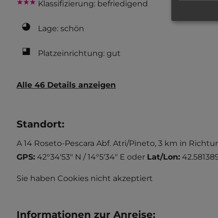
Klassifizierung: befriedigend
Lage: schön
Platzeinrichtung: gut
Alle 46 Details anzeigen
Standort
:
A 14 Roseto-Pescara Abf. Atri/Pineto, 3 km in Rich
GPS:
42°34'53" N / 14°5'34" E
oder
Lat/Lon:
42.581389
Sie haben Cookies nicht akzeptiert
Informationen zur Anreise
: