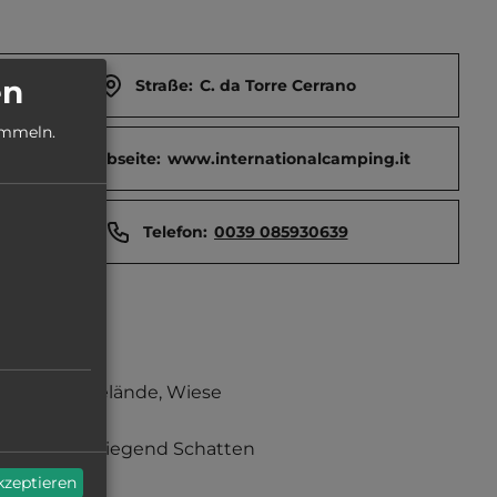
en
Straße:
C. da Torre Cerrano
ammeln.
Webseite:
www.internationalcamping.it
Telefon:
0039 085930639
Grasgelände, Wiese
überwiegend Schatten
akzeptieren