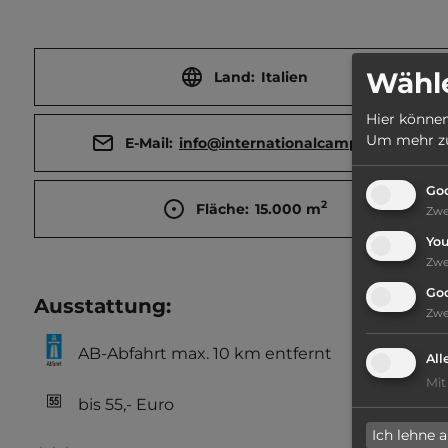
Wähle
Land:
Italien
Hier können
Um mehr zu 
E-Mail:
info@internationalcamping.it
Goo
2
Fläche:
15.000
m
Zw
Yo
Zw
Go
Ausstattung
:
Zw
AB-Abfahrt max. 10 km entfernt
All
Mit
bis 55,- Euro
Ich lehne 