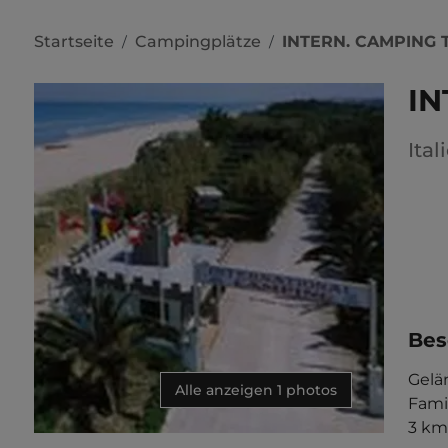
Startseite
Campingplätze
INTERN. CAMPING
/
/
IN
Ital
Bes
Gelä
Alle anzeigen 1 photos
Fami
3 km 