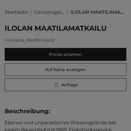
Startseite
Campingplätze
ILOLAN MAATILAMATKAILU
/
/
ILOLAN MAATILAMATKAILU
Finnland
,
Westfinnland
Preise ansehen
Auf Karte anzeigen
Anfrage
Beschreibung
:
Ebenes und unparzelliertes Wiesengelände bei 
einem Bauernhof mit B&B. Frühstücksservice 