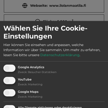
Webseite:
www.ilolanmaatila.fi
2
Fläche:
5.000
m
Wählen Sie Ihre Cookie-
Einstellungen
Öffnungszeiten:
Ganzjährig geöffnet
Hier können Sie einsehen und anpassen, welche
Information wir über Sie sammeln.
Um mehr zu erfahren,
Telefon:
00358 3 5889227
lesen Sie bitte unsere
Datenschutzerklärung
.
Google Analytics
Zweck
:
Besucher-Statistiken
Ausstattung
:
YouTube
Zweck
:
Marketing
bis 25,- Euro
Google Maps
Zweck
:
Marketing
Klassifizierung: ausreichend
Alle Dienste aktivieren oder deaktivieren