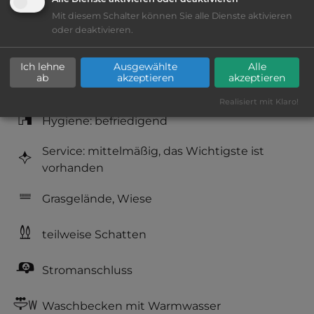
Lage: ansprechend
Mit diesem Schalter können Sie alle Dienste aktivieren
oder deaktivieren.
Platzeinrichtung: ausreichend
Ich lehne
Ausgewählte
Alle
ab
akzeptieren
akzeptieren
Geräuschkulisse: überwiegend ruhig
Realisiert mit Klaro!
Hygiene: befriedigend
Service: mittelmäßig, das Wichtigste ist
vorhanden
Grasgelände, Wiese
teilweise Schatten
Stromanschluss
Waschbecken mit Warmwasser