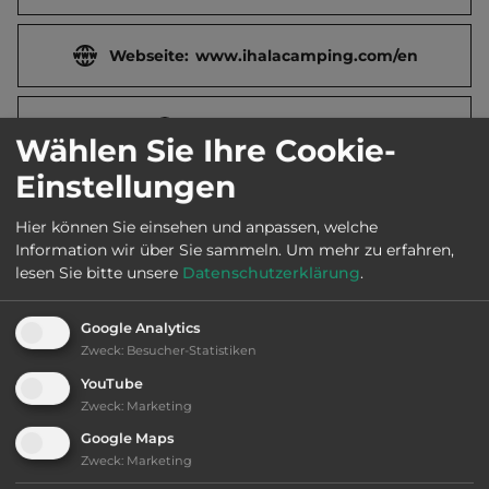
Webseite:
www.ihalacamping.com/en
2
Fläche:
30.000
m
Wählen Sie Ihre Cookie-
Einstellungen
Öffnungszeiten:
Ganzjährig geöffnet
Hier können Sie einsehen und anpassen, welche
Information wir über Sie sammeln.
Um mehr zu erfahren,
Telefon:
00358 400 420772
lesen Sie bitte unsere
Datenschutzerklärung
.
Google Analytics
Zweck
:
Besucher-Statistiken
Ausstattung
:
YouTube
Zweck
:
Marketing
bis 35,- Euro
Google Maps
Zweck
:
Marketing
Klassifizierung: befriedigend