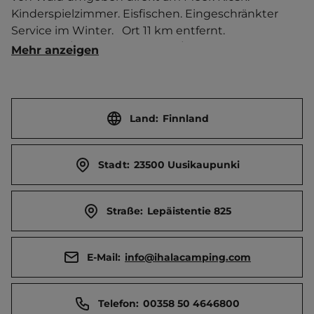
Kinderspielzimmer. Eisfischen. Eingeschränkter 
Service im Winter.   Ort 11 km entfernt. 
Touristen-/Dauerstellplätze 75/0.
Mehr anzeigen
Land:
Finnland
Stadt:
23500 Uusikaupunki
Straße:
Lepäistentie 825
E-Mail:
info@ihalacamping.com
Telefon:
00358 50 4646800