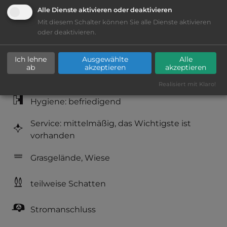
Alle Dienste aktivieren oder deaktivieren
Mit diesem Schalter können Sie alle Dienste aktivieren
Lage: schön
oder deaktivieren.
Platzeinrichtung: befriedigend
Ich lehne
Ausgewählte
Alle
ab
akzeptieren
akzeptieren
Geräuschkulisse: überwiegend ruhig
Realisiert mit Klaro!
Hygiene: befriedigend
Service: mittelmäßig, das Wichtigste ist
vorhanden
Grasgelände, Wiese
teilweise Schatten
Stromanschluss