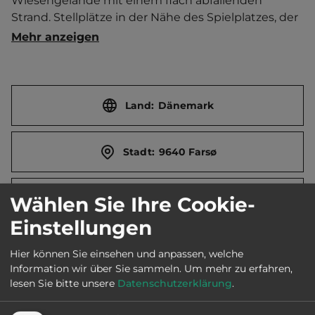
Wiesengelände mit einem flach abfallenden 
Strand. Stellplätze in der Nähe des Spielplatzes, der 
Badelandschaft, des Servicegebäudes oder mit 
Mehr anzeigen
Blick auf die Fjörde. ​Zeltwiese. Spielplatz mit 
Hüpfkissen, Trampolin und einem Kletterturm. 
Musikveranstaltungen. Zimmervermietung. 
Lagerfeuerstelle mit Blick auf das Meer. Schöne 
Land:
Dänemark
Wander- und Fahrradwege.    Ort 1 km entfernt. 
Touristen-/Dauerstellplätze 110/100.
Stadt:
9640 Farsø
Straße:
Overgaden 24
Wählen Sie Ihre Cookie-
Einstellungen
E-Mail:
info@hvalpsundcamp.dk
Hier können Sie einsehen und anpassen, welche
Information wir über Sie sammeln.
Um mehr zu erfahren,
lesen Sie bitte unsere
Datenschutzerklärung
.
Webseite:
www.hvalpsundcamp.dk