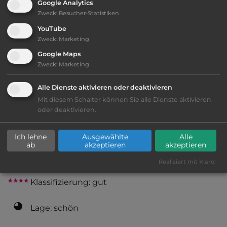
Google Analytics
Zweck
:
Besucher-Statistiken
2
Fläche:
52.000
m
YouTube
Zweck
:
Marketing
Öffnungszeiten:
Ganzjährig geöffnet
Google Maps
Zweck
:
Marketing
Telefon:
0045 98638123
Alle Dienste aktivieren oder deaktivieren
Mit diesem Schalter können Sie alle Dienste aktivieren
oder deaktivieren.
Ausstattung
:
Ich lehne
Ausgewählte
Alle
ab
akzeptieren
akzeptieren
bis 40,- Euro
Realisiert mit Klaro!
Klassifizierung: gut
Lage: schön