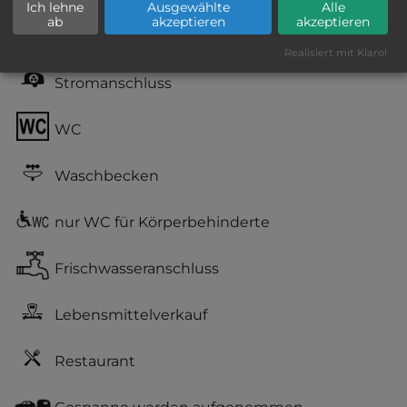
Ich lehne
Ausgewählte
Alle
Geräuschkulisse: erträgliche
ab
akzeptieren
akzeptieren
Lärmbelästigung
Realisiert mit Klaro!
Stromanschluss
WC
Waschbecken
nur WC für Körperbehinderte
Frischwasseranschluss
Lebensmittelverkauf
Restaurant