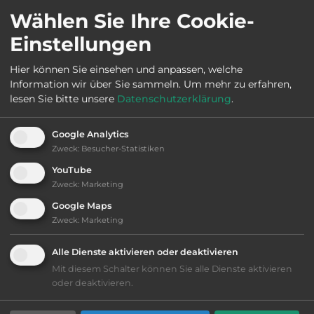
Wählen Sie Ihre Cookie-
Einstellungen
Öffnungszeiten:
Ganzjährig geöffnet
Hier können Sie einsehen und anpassen, welche
Information wir über Sie sammeln.
Um mehr zu erfahren,
Telefon:
00358 16 6510100
lesen Sie bitte unsere
Datenschutzerklärung
.
Google Analytics
Zweck
:
Besucher-Statistiken
Ausstattung
:
YouTube
Zweck
:
Marketing
Abfahrtslauf
Google Maps
Zweck
:
Marketing
Langlauf
Alle Dienste aktivieren oder deaktivieren
Schlepplift
Mit diesem Schalter können Sie alle Dienste aktivieren
oder deaktivieren.
Lage: ansprechend