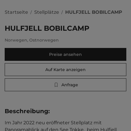
Startseite
Stellplätze
HULFJELL BOBILCAMP
/
/
HULFJELL BOBILCAMP
Norwegen
,
Ostnorwegen
Preise ansehen
Auf Karte anzeigen
Anfrage
Beschreibung
:
Im Jahr 2022 neu eröffneter Stellplatz mit 
Panoramablick auf den See Tokke,  beim Hulfjell 