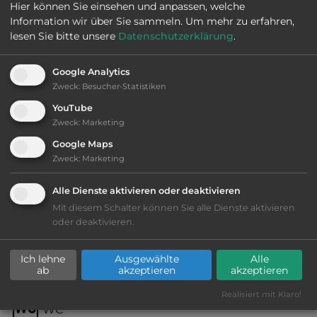
Hier können Sie einsehen und anpassen, welche
Öffnungszeiten:
1.4. bis 1.11.
Information wir über Sie sammeln.
Um mehr zu erfahren,
lesen Sie bitte unsere
Datenschutzerklärung
.
Telefon:
0047 66 4189
Google Analytics
Zweck
:
Besucher-Statistiken
YouTube
Zweck
:
Marketing
Ausstattung
:
Google Maps
Zweck
:
Marketing
bis 40,- Euro
Alle Dienste aktivieren oder deaktivieren
Lage: schön
Mit diesem Schalter können Sie alle Dienste aktivieren
oder deaktivieren.
Geräuschkulisse: überwiegend ruhig
Ich lehne
Ausgewählte
Alle
ab
akzeptieren
akzeptieren
Stromanschluss
Realisiert mit Klaro!
WC