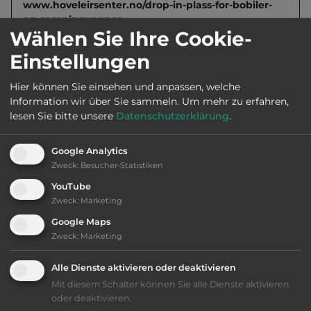
www.hoveleirsenter.no/drop-in-plass-for-bobiler-
og-campingvogner
Wählen Sie Ihre Cookie-
Einstellungen
Öffnungszeiten:
Ganzjährig geöffnet
Hier können Sie einsehen und anpassen, welche
Information wir über Sie sammeln.
Um mehr zu erfahren,
Telefon:
0047 37 085221
lesen Sie bitte unsere
Datenschutzerklärung
.
Google Analytics
Zweck
:
Besucher-Statistiken
Ausstattung
:
YouTube
Zweck
:
Marketing
bis 30,- Euro
Google Maps
Zweck
:
Marketing
Lage: schön
Alle Dienste aktivieren oder deaktivieren
Geräuschkulisse: überwiegend ruhig
Mit diesem Schalter können Sie alle Dienste aktivieren
oder deaktivieren.