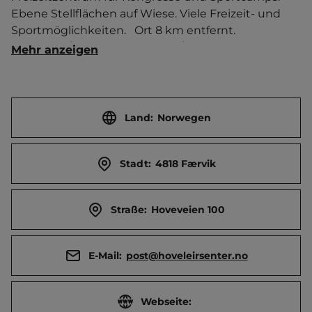
Ebene Stellflächen auf Wiese. Viele Freizeit- und 
Sportmöglichkeiten.   Ort 8 km entfernt. 
Touristen-/Dauerstellplätze 80/0.
Mehr anzeigen
Land:
Norwegen
Stadt:
4818 Færvik
Straße:
Hoveveien 100
E-Mail:
post@hoveleirsenter.no
Webseite: