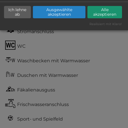
Grasgelände, Wiese
Ich lehne
Ausgewählte
Alle
ab
akzeptieren
akzeptieren
teilweise Schatten
Realisiert mit Klaro!
Stromanschluss
WC
Waschbecken mit Warmwasser
Duschen mit Warmwasser
Fäkalienausguss
Frischwasseranschluss
Sport- und Spielfeld