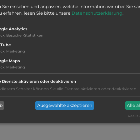
Stadt:
Ammelne
 Sie einsehen und anpassen, welche Information wir über Sie s
erfahren, lesen Sie bitte unsere
Datenschutzerklärung
.
gle Analytics
eck
:
Besucher-Statistiken
uTube
eck
:
Marketing
ogle Maps
kiesig, harter Grund
eck
:
Marketing
e Dienste aktivieren oder deaktivieren
teilweise Schatten
 diesem Schalter können Sie alle Dienste aktivieren oder deaktivieren.
Stromanschluss
ab
Ausgewählte akzeptieren
Alle 
WC
Realisi