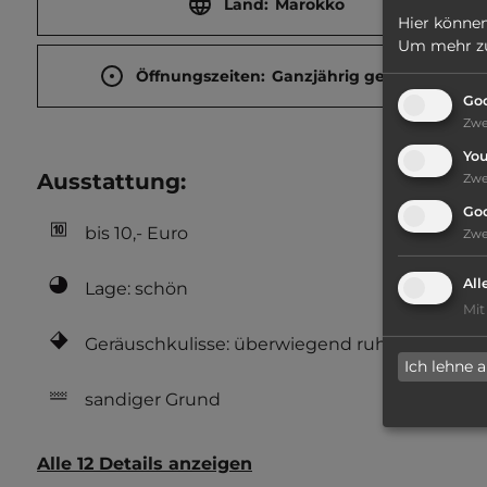
Land:
Marokko
Hier können
Um mehr zu 
Öffnungszeiten:
Ganzjährig geöffnet
Goo
Zw
Yo
Ausstattung
:
Zw
Go
bis 10,- Euro
Zw
All
Lage: schön
Mit
Geräuschkulisse: überwiegend ruhig
Ich lehne 
sandiger Grund
Alle 12 Details anzeigen