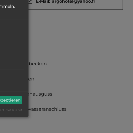
E-Mail:
argohotel@yahoo.fr
ammeln.
Waschbecken
Duschen
Fäkalienausguss
akzeptieren
Frischwasseranschluss
ert mit Klaro!