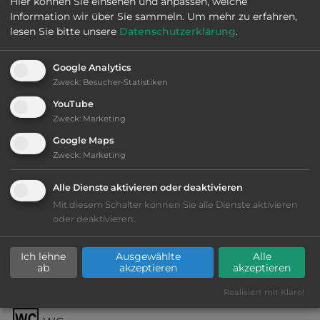
Hier können Sie einsehen und anpassen, welche
Information wir über Sie sammeln.
Um mehr zu erfahren,
lesen Sie bitte unsere
Datenschutzerklärung
.
Telefon:
0044 1629 650975
Google Analytics
Zweck
:
Besucher-Statistiken
Ausstattung
:
YouTube
Zweck
:
Marketing
bis 15,- Euro
Google Maps
Zweck
:
Marketing
Lage: schön
Alle Dienste aktivieren oder deaktivieren
Mit diesem Schalter können Sie alle Dienste aktivieren
Geräuschkulisse: überwiegend ruhig
oder deaktivieren.
Grasgelände, Wiese
Ich lehne
Ausgewählte
Alle
ab
akzeptieren
akzeptieren
teilweise Schatten
Realisiert mit Klaro!