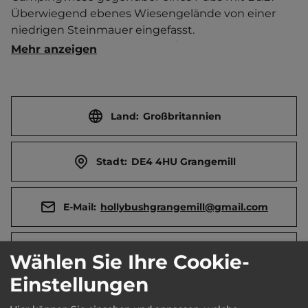
Überwiegend ebenes Wiesengelände von einer 
niedrigen Steinmauer eingefasst.    
Touristen-/Dauerstellplätze 15/0.
Mehr anzeigen
Land:
Großbritannien
Stadt:
DE4 4HU Grangemill
E-Mail:
hollybushgrangemill@gmail.com
Webseite:
www.hollybushgrangemill.co.uk
Wählen Sie Ihre Cookie-
Einstellungen
Öffnungszeiten:
Ganzjährig geöffnet