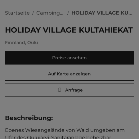
Startseite
Campingplätze
HOLIDAY VILLAGE KULTAHIEKAT
/
/
HOLIDAY VILLAGE KULTAHIEKAT
Finnland
,
Oulu
Preise ansehen
Auf Karte anzeigen
Anfrage
Beschreibung
:
Ebenes Wiesengelände von Wald umgeben am 
Ufer des Oulujärvi. Sanitäranlage beheizbar. 