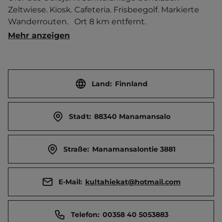
Zeltwiese. Kiosk. Cafeteria. Frisbeegolf. Markierte 
Wanderrouten.   Ort 8 km entfernt. 
Touristen-/Dauerstellplätze 70/0.
Mehr anzeigen
Land:
Finnland
Stadt:
88340 Manamansalo
Straße:
Manamansalontie 3881
E-Mail:
kultahiekat@hotmail.com
Telefon:
00358 40 5053883