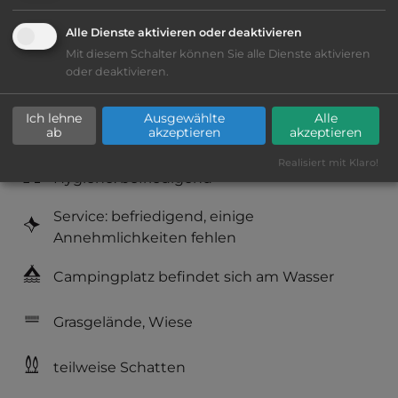
Alle Dienste aktivieren oder deaktivieren
Lage: schön
Mit diesem Schalter können Sie alle Dienste aktivieren
oder deaktivieren.
Platzeinrichtung: befriedigend
Ich lehne
Ausgewählte
Alle
Geräuschkulisse: überwiegend ruhig
ab
akzeptieren
akzeptieren
Realisiert mit Klaro!
Hygiene: befriedigend
Service: befriedigend, einige
Annehmlichkeiten fehlen
Campingplatz befindet sich am Wasser
Grasgelände, Wiese
teilweise Schatten