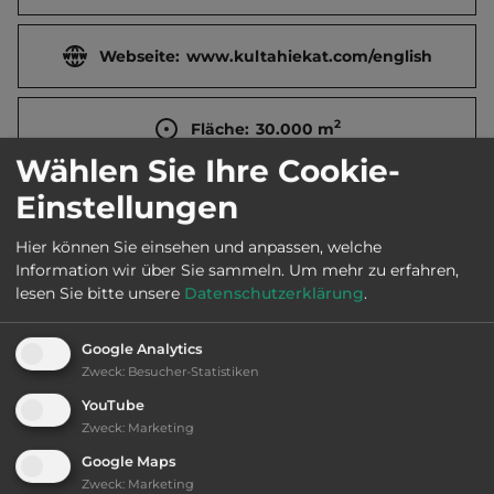
Webseite:
www.kultahiekat.com/english
2
Fläche:
30.000
m
Wählen Sie Ihre Cookie-
Einstellungen
Öffnungszeiten:
1.6. bis 28.8.
Hier können Sie einsehen und anpassen, welche
Information wir über Sie sammeln.
Um mehr zu erfahren,
Telefon:
lesen Sie bitte unsere
Datenschutzerklärung
.
Google Analytics
Zweck
:
Besucher-Statistiken
Ausstattung
:
YouTube
Zweck
:
Marketing
bis 30,- Euro
Google Maps
Zweck
:
Marketing
Klassifizierung: befriedigend