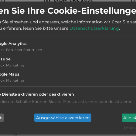
Stadt:
3275 Kolka
n Sie Ihre Cookie-Einstellung
Webseite:
www.kolka.info
 Sie einsehen und anpassen, welche Information wir über Sie s
erfahren, lesen Sie bitte unsere
Datenschutzerklärung
.
gle Analytics
eck
:
Besucher-Statistiken
uTube
eck
:
Marketing
ogle Maps
Grasgelände, Wiese
eck
:
Marketing
e Dienste aktivieren oder deaktivieren
Stromanschluss
 diesem Schalter können Sie alle Dienste aktivieren oder deaktivieren.
WC
ab
Ausgewählte akzeptieren
Alle 
Realisi
Frischwasseranschluss