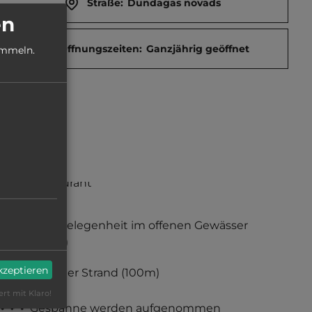
Straße:
Dundagas novads
en
Öffnungszeiten:
Ganzjährig geöffnet
ammeln.
Restaurant
Badegelegenheit im offenen Gewässer
(100m)
akzeptieren
sandiger Strand
(100m)
ert mit Klaro!
Gespanne werden aufgenommen