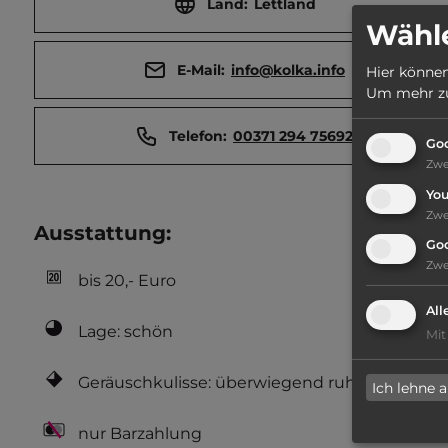
Land:
Lettland
Wähle
E-Mail:
info@kolka.info
Hier können
Um mehr zu 
Telefon:
00371 294 75692
Goo
Zw
Yo
Zw
Ausstattung
:
Go
Zw
bis 20,- Euro
All
Lage: schön
Mit
Geräuschkulisse: überwiegend ruhig
Ich lehne 
nur Barzahlung