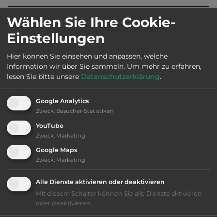
Wählen Sie Ihre Cookie-
Öffnungszeiten:
Ganzjährig geöffnet
Einstellungen
Hier können Sie einsehen und anpassen, welche
Telefon:
0044 1325 733145
Information wir über Sie sammeln.
Um mehr zu erfahren,
lesen Sie bitte unsere
Datenschutzerklärung
.
Google Analytics
Ausstattung
:
Zweck
:
Besucher-Statistiken
YouTube
bis 35,- Euro
Zweck
:
Marketing
Google Maps
Klassifizierung: befriedigend
Zweck
:
Marketing
Lage: schön
Alle Dienste aktivieren oder deaktivieren
Mit diesem Schalter können Sie alle Dienste aktivieren
Platzeinrichtung: befriedigend
oder deaktivieren.