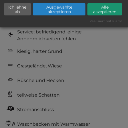
Geräuschkulisse: überwiegend ruhig
Ich lehne
Ausgewählte
Alle
ab
akzeptieren
akzeptieren
Hygiene: befriedigend
Realisiert mit Klaro!
Service: befriedigend, einige
Annehmlichkeiten fehlen
kiesig, harter Grund
Grasgelände, Wiese
Büsche und Hecken
teilweise Schatten
Stromanschluss
Waschbecken mit Warmwasser