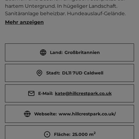
hartem Untergrund. In hügeliger Landschaft. 
Sanitäranlage beheizbar. Hundeauslauf-Gelände. 
Wanderwege in der Umgebung.   Ort 2 km 
Mehr anzeigen
entfernt. Touristen-/Dauerstellplätze 28/0.
Land:
Großbritannien
Stadt:
DL11 7UD Caldwell
E-Mail:
kate@hillcrestpark.co.uk
Webseite:
www.hillcrestpark.co.uk/
2
Fläche:
25.000
m