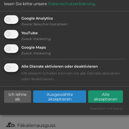
lesen Sie bitte unsere
Datenschutzerklärung
.
Google Analytics
Ausstattung
:
Zweck
:
Besucher-Statistiken
YouTube
bis 15,- Euro
Zweck
:
Marketing
Google Maps
Lage: schön
Zweck
:
Marketing
Geräuschkulisse: überwiegend ruhig
Alle Dienste aktivieren oder deaktivieren
Mit diesem Schalter können Sie alle Dienste aktivieren
oder deaktivieren.
Stromanschluss
Ich lehne
Ausgewählte
Alle
WC
ab
akzeptieren
akzeptieren
Realisiert mit Klaro!
Duschen mit Warmwasser
Fäkalienausguss