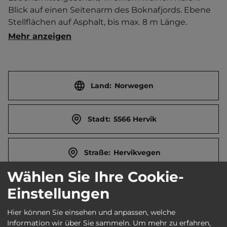
Blick auf einen Seitenarm des Boknafjords. Ebene 
Stellflächen auf Asphalt, bis max. 8 m Länge. 
Wasserversorgung, Waschmaschine und Trockner 
Mehr anzeigen
beim Joker-Markt.   Ort 1 km entfernt. 
Touristen-/Dauerstellplätze 8/0.
Land:
Norwegen
Stadt:
5566 Hervik
Straße:
Hervikvegen
Wählen Sie Ihre Cookie-
E-Mail:
joker.hervik@joker.no
Einstellungen
Hier können Sie einsehen und anpassen, welche
Öffnungszeiten:
Ganzjährig geöffnet
Information wir über Sie sammeln.
Um mehr zu erfahren,