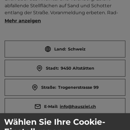
abfallende Stellflächen auf Sand und Schotter 
entlang der Straße. Voranmeldung erbeten. Rad- 
und Wanderwege in der Umgebung.   Ort 3 km 
Mehr anzeigen
entfernt. Touristen-/Dauerstellplätze 4/0.
Land:
Schweiz
Stadt:
9450 Altstätten
Straße:
Trogenerstrasse 99
E-Mail:
info@hausziel.ch
Wählen Sie Ihre Cookie-
Telefon:
0041 79 7516521