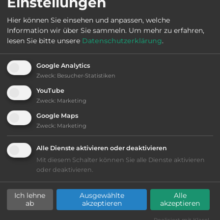
Einstellungen
Hier können Sie einsehen und anpassen, welche
Webseite:
Information wir über Sie sammeln.
Um mehr zu erfahren,
www.hausziel.ch/stellplatz-camping/
lesen Sie bitte unsere
Datenschutzerklärung
.
Google Analytics
Öffnungszeiten:
Ganzjährig geöffnet
Zweck
:
Besucher-Statistiken
YouTube
Telefon:
Zweck
:
Marketing
Google Maps
Zweck
:
Marketing
Ausstattung
:
Alle Dienste aktivieren oder deaktivieren
Mit diesem Schalter können Sie alle Dienste aktivieren
oder deaktivieren.
bis 15,- Euro
Ich lehne
Ausgewählte
Alle
Lage: schön
ab
akzeptieren
akzeptieren
Realisiert mit Klaro!