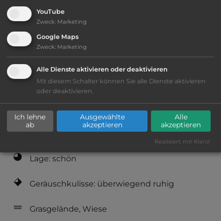
YouTube
Zweck
:
Marketing
Öffnungszeiten:
1.5. bis 25.9.
Google Maps
Zweck
:
Marketing
Telefon:
Alle Dienste aktivieren oder deaktivieren
Mit diesem Schalter können Sie alle Dienste aktivieren
oder deaktivieren.
Ausstattung
:
Ich lehne
Ausgewählte
Alle
ab
akzeptieren
akzeptieren
bis 30,- Euro
Realisiert mit Klaro!
Lage: schön
Geräuschkulisse: überwiegend ruhig
Grasgelände, Wiese