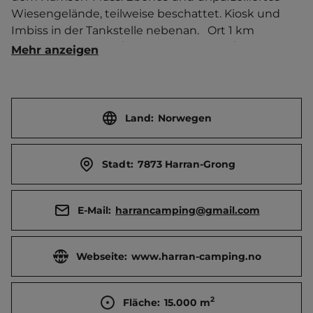
Wiesengelände, teilweise beschattet. Kiosk und 
Imbiss in der Tankstelle nebenan.   Ort 1 km 
entfernt. Touristen-/Dauerstellplätze 50/0.
Mehr anzeigen
Land:
Norwegen
Stadt:
7873 Harran-Grong
E-Mail:
harrancamping@gmail.com
Webseite:
www.harran-camping.no
2
Fläche:
15.000
m