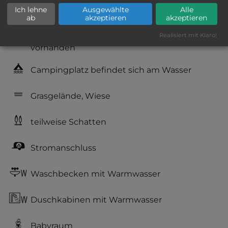
Ich lehne
Ausgewählte
Alle
Hygiene: befriedigend
ab
akzeptieren
akzeptieren
Service: mittelmäßig, das Wichtigste ist
Realisiert mit Klaro!
vorhanden
Campingplatz befindet sich am Wasser
Grasgelände, Wiese
teilweise Schatten
Stromanschluss
Waschbecken mit Warmwasser
Duschkabinen mit Warmwasser
Babyraum