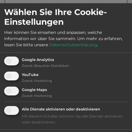
Wählen Sie Ihre Cookie-
Öffnungszeiten:
Mitte Mai bis Sept.
Einstellungen
Hier können Sie einsehen und anpassen, welche
Telefon:
0047 74332990
Information wir über Sie sammeln.
Um mehr zu erfahren,
lesen Sie bitte unsere
Datenschutzerklärung
.
Google Analytics
Ausstattung
:
Zweck
:
Besucher-Statistiken
YouTube
Klassifizierung: ausreichend
Zweck
:
Marketing
Google Maps
Lage: ansprechend
Zweck
:
Marketing
Platzeinrichtung: befriedigend
Alle Dienste aktivieren oder deaktivieren
Mit diesem Schalter können Sie alle Dienste aktivieren
Geräuschkulisse: erträgliche
oder deaktivieren.
Lärmbelästigung