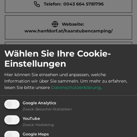
Telefon:
0043 664 5781796
Webseite:
www.hanfdorf.at/haarstubencamping/
2
Fläche:
5.000
m
Wählen Sie Ihre Cookie-
Einstellungen
Öffnungszeiten:
1.4. bis 15.10.
Hier können Sie einsehen und anpassen, welche
Information wir über Sie sammeln.
Um mehr zu erfahren,
lesen Sie bitte unsere
Datenschutzerklärung
.
Telefon:
Google Analytics
Zweck
:
Besucher-Statistiken
YouTube
Ausstattung
:
Zweck
:
Marketing
Google Maps
bis 20,- Euro