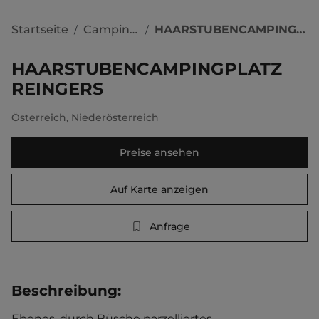
Startseite
Campingplätze
HAARSTUBENCAMPINGPLATZ REINGERS
/
/
HAARSTUBENCAMPINGPLATZ
REINGERS
Österreich
,
Niederösterreich
Preise ansehen
Auf Karte anzeigen
Anfrage
Beschreibung
:
Ebenes, durch Büsche parzelliertes 