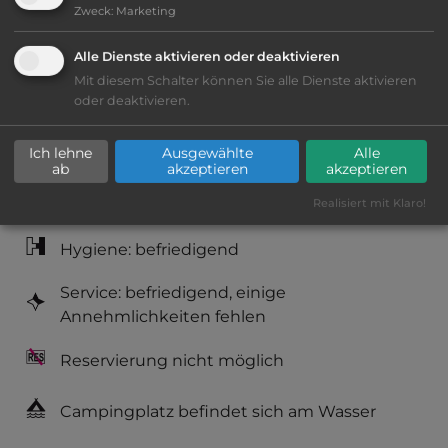
Zweck
:
Marketing
Klassifizierung: befriedigend
Alle Dienste aktivieren oder deaktivieren
Mit diesem Schalter können Sie alle Dienste aktivieren
Lage: schön
oder deaktivieren.
Platzeinrichtung: befriedigend
Ich lehne
Ausgewählte
Alle
ab
akzeptieren
akzeptieren
Geräuschkulisse: überwiegend ruhig
Realisiert mit Klaro!
Hygiene: befriedigend
Service: befriedigend, einige
Annehmlichkeiten fehlen
Reservierung nicht möglich
Campingplatz befindet sich am Wasser