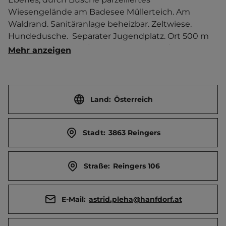
Wiesengelände am Badesee Müllerteich. Am 
Waldrand. Sanitäranlage beheizbar. Zeltwiese. 
Hundedusche.  Separater Jugendplatz. Ort 500 m 
entfernt. Touristen-/Dauerstellplätze 30/0.
Mehr anzeigen
Land:
Österreich
Stadt:
3863 Reingers
Straße:
Reingers 106
E-Mail:
astrid.pleha@hanfdorf.at