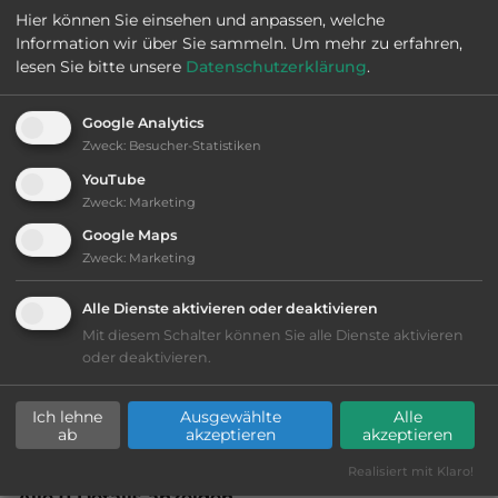
Hier können Sie einsehen und anpassen, welche
Information wir über Sie sammeln.
Um mehr zu erfahren,
lesen Sie bitte unsere
Datenschutzerklärung
.
Land:
Dänemark
Google Analytics
Zweck
:
Besucher-Statistiken
YouTube
Stadt:
9982 Ålbæk
Zweck
:
Marketing
Google Maps
Straße:
Hirtshalsvej 48
Zweck
:
Marketing
Alle Dienste aktivieren oder deaktivieren
Öffnungszeiten:
Ganzjährig geöffnet
Mit diesem Schalter können Sie alle Dienste aktivieren
oder deaktivieren.
Ich lehne
Ausgewählte
Alle
Ausstattung
:
ab
akzeptieren
akzeptieren
Realisiert mit Klaro!
Alle 0 Details anzeigen