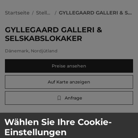
Startseite
Stellplätze
GYLLEGAARD GALLERI & SELSKABSLOKAKER
/
/
GYLLEGAARD GALLERI &
SELSKABSLOKAKER
Dänemark
,
Nordjütland
Preise ansehen
Auf Karte anzeigen
Anfrage
Wählen Sie Ihre Cookie-
Beschreibung
:
Einstellungen
    Touristen-/Dauerstellplätze 0/0.