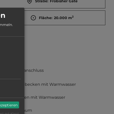
Straße:
Frobisher Gate
en
2
Fläche:
20.000
m
ammeln.
Stromanschluss
Waschbecken mit Warmwasser
Duschen mit Warmwasser
akzeptieren
Babyraum
ert mit Klaro!