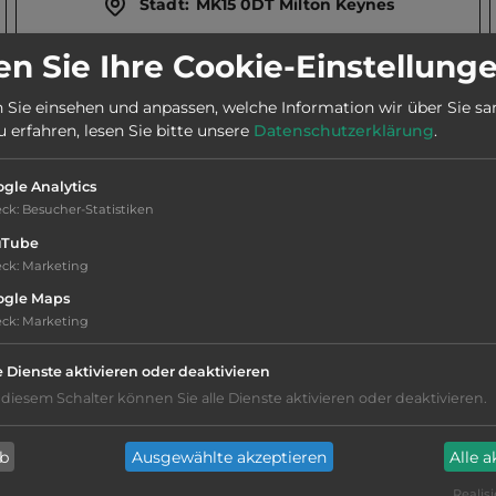
Stadt:
MK15 0DT Milton Keynes
n Sie Ihre Cookie-Einstellung
Webseite:
www.gulliverslandresort.co.uk
 Sie einsehen und anpassen, welche Information wir über Sie s
erfahren, lesen Sie bitte unsere
Datenschutzerklärung
.
Telefon:
gle Analytics
eck
:
Besucher-Statistiken
uTube
eck
:
Marketing
Hygiene: befriedigend
ogle Maps
eck
:
Marketing
Service: befriedigend, einige
e Dienste aktivieren oder deaktivieren
Annehmlichkeiten fehlen
 diesem Schalter können Sie alle Dienste aktivieren oder deaktivieren.
kiesig, harter Grund
ab
Ausgewählte akzeptieren
Alle 
Grasgelände, Wiese
Realisi