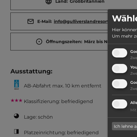
Land:
Großbritannien
Wähle
E-Mail:
info@gulliverslandresort.co.uk
Hier können
Um mehr zu 
Öffnungszeiten:
März bis Nov.
Goo
Zw
Yo
Ausstattung
:
Zw
Go
AB-Abfahrt max. 10 km entfernt
Zw
Klassifizierung: befriedigend
All
Mit
Lage: schön
Ich lehne 
Platzeinrichtung: befriedigend