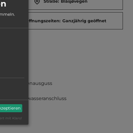
en
Straße:
Blåsjøvegen
ammeln.
Öffnungszeiten:
Ganzjährig geöffnet
Fäkalienausguss
Frischwasseranschluss
akzeptieren
ert mit Klaro!