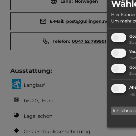
Wähle
Land:
Norwegen
Hier können
Um mehr zu 
E-Mail:
post@gullingen.no
Goo
Telefon:
0047 52 799901
Zw
Yo
Zw
Go
Ausstattung
:
Zw
Langlauf
All
Mit
bis 20,- Euro
Ich lehne 
Lage: schön
Geräuschkulisse: sehr ruhig