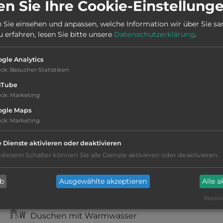
n Sie Ihre Cookie-Einstellung
Stadt:
4230 Sand
 Sie einsehen und anpassen, welche Information wir über Sie s
erfahren, lesen Sie bitte unsere
Datenschutzerklärung
.
Webseite:
www.gullingen.no/fjellcamping
gle Analytics
eck
:
Besucher-Statistiken
uTube
eck
:
Marketing
ogle Maps
eck
:
Marketing
kiesig, harter Grund
e Dienste aktivieren oder deaktivieren
 diesem Schalter können Sie alle Dienste aktivieren oder deaktivieren.
Stromanschluss
ab
Ausgewählte akzeptieren
Alle 
WC
Realisi
Duschen mit Warmwasser