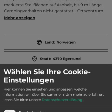
markierte Stellflächen auf Asphalt, bis 9 m Länge. 
Campingverhalten nicht gestattet.   Ortszentrum 
500 m entfernt. Touristen-/Dauerstellplätze 12/0.
Mehr anzeigen
Land:
Norwegen
Stadt:
4370 Egersund
Wählen Sie Ihre Cookie-
Straße:
Jernbaneveien
Einstellungen
Hier können Sie einsehen und anpassen, welche
E-Mail:
post@eigpark.no
Information wir über Sie sammeln.
Um mehr zu erfahren,
lesen Sie bitte unsere
Datenschutzerklärung
.
Webseite: