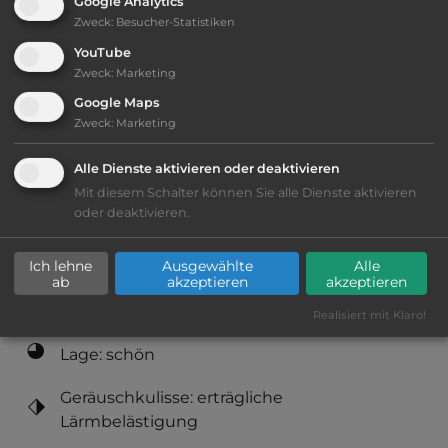
Google Analytics
www.eigpark.no/bobilparkering.6157103-
Zweck
:
Besucher-Statistiken
379411.html
YouTube
Zweck
:
Marketing
Öffnungszeiten:
Ganzjährig geöffnet
Google Maps
Zweck
:
Marketing
Telefon:
0047 474 59315
Alle Dienste aktivieren oder deaktivieren
Mit diesem Schalter können Sie alle Dienste aktivieren
oder deaktivieren.
Ausstattung
:
Ich lehne
Ausgewählte
Alle
ab
akzeptieren
akzeptieren
bis 25,- Euro
Realisiert mit Klaro!
Lage: schön
Geräuschkulisse: erträgliche
Lärmbelästigung