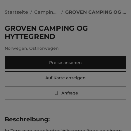
Startseite
Campingplätze
GROVEN CAMPING OG HYTTEGREND
/
/
GROVEN CAMPING OG
HYTTEGREND
Norwegen
,
Ostnorwegen
Preise ansehen
Auf Karte anzeigen
Anfrage
Beschreibung
:
In Terrassen angelegtes Wiesengelände an einem 