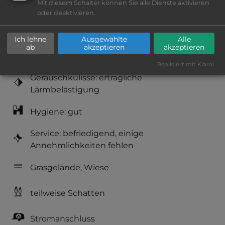
Mit diesem Schalter können Sie alle Dienste aktivieren
Klassifizierung: befriedigend
oder deaktivieren.
Lage: schön
Ich lehne
Ausgewählte
Alle
ab
akzeptieren
akzeptieren
Platzeinrichtung: befriedigend
Realisiert mit Klaro!
Geräuschkulisse: erträgliche
Lärmbelästigung
Hygiene: gut
Service: befriedigend, einige
Annehmlichkeiten fehlen
Grasgelände, Wiese
teilweise Schatten
Stromanschluss