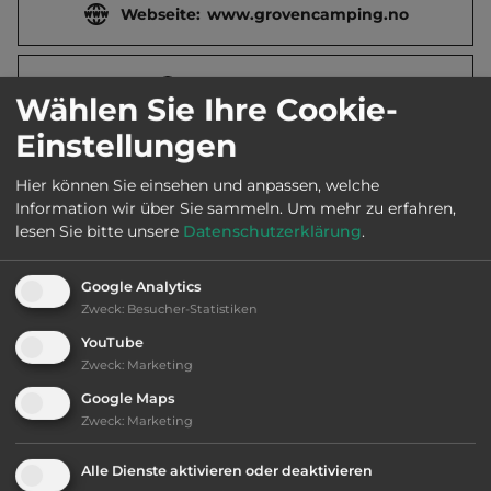
Webseite:
www.grovencamping.no
2
Fläche:
10.000
m
Wählen Sie Ihre Cookie-
Einstellungen
Öffnungszeiten:
Ganzjährig geöffnet
Hier können Sie einsehen und anpassen, welche
Information wir über Sie sammeln.
Um mehr zu erfahren,
Telefon:
0047 909 56484
lesen Sie bitte unsere
Datenschutzerklärung
.
Google Analytics
Zweck
:
Besucher-Statistiken
Ausstattung
:
YouTube
Zweck
:
Marketing
Langlauf
Google Maps
Zweck
:
Marketing
bis 30,- Euro
Alle Dienste aktivieren oder deaktivieren