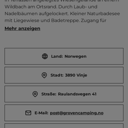
Wildbach am Ortsrand. Durch Laub- und 
Nadelbäumen aufgelockert. Kleiner Naturbadesee 
mit Liegewiese und Badetreppe. Zugang für 
Tagesgäste über das Platzgelände. Trampolin. 
Mehr anzeigen
Billard. Kiosk. Autowaschplatz. Großes halboffenes 
Spielblockhaus mit Sandboden und Kletterseilen.   
Ortszentrum 200 m entfernt. 
Touristen-/Dauerstellplätze 60/0.
Land:
Norwegen
Stadt:
3890 Vinje
Straße:
Raulandsvegen 41
E-Mail:
post@grovencamping.no