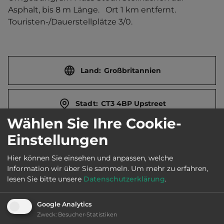
Asphalt, bis 8 m Länge.   Ort 1 km entfernt. 
Touristen-/Dauerstellplätze 3/0.
Land:
Großbritannien
Stadt:
CT3 4BP Upstreet
Wählen Sie Ihre Cookie-
Einstellungen
Straße:
Grove Ferry Road
Hier können Sie einsehen und anpassen, welche
Information wir über Sie sammeln.
Um mehr zu erfahren,
E-Mail:
info@thegroveferry.co.uk
lesen Sie bitte unsere
Datenschutzerklärung
.
Webseite:
www.groveferryinn.co.uk
Google Analytics
Zweck
:
Besucher-Statistiken