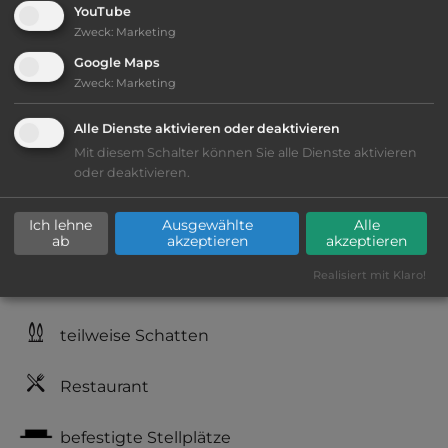
YouTube
Öffnungszeiten:
Ganzjährig geöffnet
Zweck
:
Marketing
Google Maps
Zweck
:
Marketing
Telefon:
0044 1227 860302
Alle Dienste aktivieren oder deaktivieren
Mit diesem Schalter können Sie alle Dienste aktivieren
oder deaktivieren.
Ausstattung
:
Ich lehne
Ausgewählte
Alle
Lage: schön
ab
akzeptieren
akzeptieren
Realisiert mit Klaro!
Geräuschkulisse: überwiegend ruhig
teilweise Schatten
Restaurant
befestigte Stellplätze