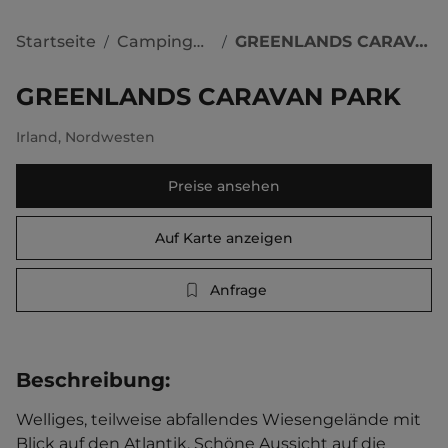
Startseite
Campingplätze
GREENLANDS CARAVAN PARK
/
/
GREENLANDS CARAVAN PARK
Irland
,
Nordwesten
Preise ansehen
Auf Karte anzeigen
Anfrage
Beschreibung
:
Welliges, teilweise abfallendes Wiesengelände mit 
Blick auf den Atlantik. Schöne Aussicht auf die 