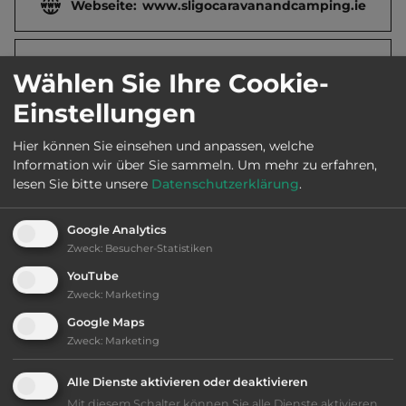
Webseite:
www.sligocaravanandcamping.ie
2
Fläche:
25.000
m
Wählen Sie Ihre Cookie-
Einstellungen
Öffnungszeiten:
5.4. bis 24.9.
Hier können Sie einsehen und anpassen, welche
Information wir über Sie sammeln.
Um mehr zu erfahren,
lesen Sie bitte unsere
Datenschutzerklärung
.
Telefon:
00353 7191 77113
Google Analytics
Zweck
:
Besucher-Statistiken
Ausstattung
:
YouTube
Zweck
:
Marketing
bis 35,- Euro
Google Maps
Zweck
:
Marketing
Klassifizierung: befriedigend
Alle Dienste aktivieren oder deaktivieren
Mit diesem Schalter können Sie alle Dienste aktivieren