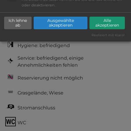
Lage: schön
oder deaktivieren.
Platzeinrichtung: befriedigend
Ich lehne
Ausgewählte
Alle
ab
akzeptieren
akzeptieren
Geräuschkulisse: überwiegend ruhig
Realisiert mit Klaro!
Hygiene: befriedigend
Service: befriedigend, einige
Annehmlichkeiten fehlen
Reservierung nicht möglich
Grasgelände, Wiese
Stromanschluss
WC