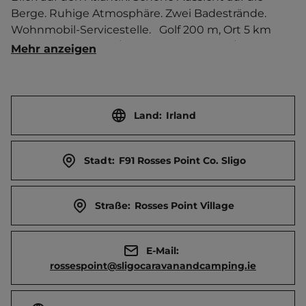
Berge. Ruhige Atmosphäre. Zwei Badestrände. 
Wohnmobil-Servicestelle.   Golf 200 m, Ort 5 km 
entfernt. Touristen-/Dauerstellplätze 100/0.
Mehr anzeigen
Land:
Irland
Stadt:
F91 Rosses Point Co. Sligo
Straße:
Rosses Point Village
E-Mail:
rossespoint@sligocaravanandcamping.ie