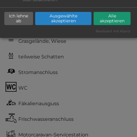
Lage: schön
Ich lehne
Ausgewählte
Alle
ab
akzeptieren
akzeptieren
Geräuschkulisse: überwiegend ruhig
Realisiert mit Klaro!
Grasgelände, Wiese
teilweise Schatten
Stromanschluss
WC
Fäkalienausguss
Frischwasseranschluss
Motorcaravan-Servicestation