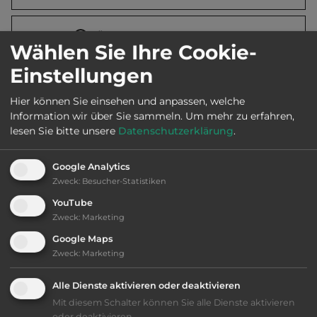
Öffnungszeiten:
1.5. bis 30.9.
Wählen Sie Ihre Cookie-
Einstellungen
Telefon:
0047 5149 6711
Hier können Sie einsehen und anpassen, welche
Information wir über Sie sammeln.
Um mehr zu erfahren,
lesen Sie bitte unsere
Datenschutzerklärung
.
Sehenswürdigkeiten:
Google Analytics
Dalane Folkemuseum, Heimatmuseum in
Zweck
:
Besucher-Statistiken
Egersund, Egersund Fayencemuseum
YouTube
(Porzellanmuseum).
Zweck
:
Marketing
Google Maps
Zweck
:
Marketing
Ausstattung
:
Alle Dienste aktivieren oder deaktivieren
bis 10,- Euro
Mit diesem Schalter können Sie alle Dienste aktivieren
oder deaktivieren.