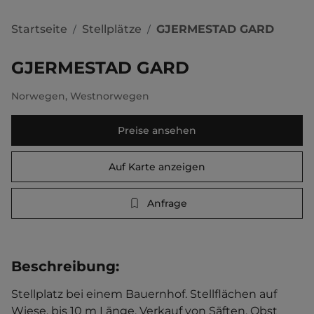
Startseite
Stellplätze
GJERMESTAD GARD
/
/
GJERMESTAD GARD
Norwegen
,
Westnorwegen
Preise ansehen
Auf Karte anzeigen
Anfrage
Beschreibung
:
Stellplatz bei einem Bauernhof. Stellflächen auf 
Wiese, bis 10 m Länge. Verkauf von Säften, Obst 