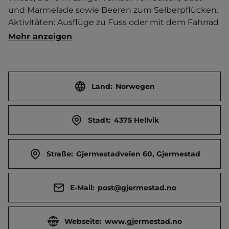
und Marmelade sowie Beeren zum Selberpflücken. 
Aktivitäten: Ausflüge zu Fuss oder mit dem Fahrrad 
z. B..zu "Den Vestlandske Hovedvei" und "St. Olavs 
Mehr anzeigen
Ormen". Übernachtung ausserhalb der Saison nach 
Rücksprache möglich.   Ort Egersund 7 km 
entfernt. Touristen-/Dauerstellplätze 10/0.
Land:
Norwegen
Stadt:
4375 Hellvik
Straße:
Gjermestadveien 60, Gjermestad
E-Mail:
post@gjermestad.no
Webseite:
www.gjermestad.no