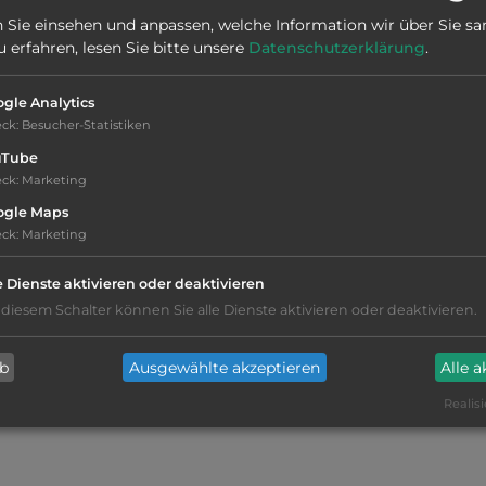
Stadt:
3542 Gföhl
 Sie einsehen und anpassen, welche Information wir über Sie s
erfahren, lesen Sie bitte unsere
Datenschutzerklärung
.
Webseite:
www.gasthaus-winkler-gföhl.at
gle Analytics
eck
:
Besucher-Statistiken
uTube
eck
:
Marketing
ogle Maps
eck
:
Marketing
e Dienste aktivieren oder deaktivieren
kiesig, harter Grund
 diesem Schalter können Sie alle Dienste aktivieren oder deaktivieren.
Grasgelände, Wiese
ab
Ausgewählte akzeptieren
Alle 
Realisi
Stromanschluss