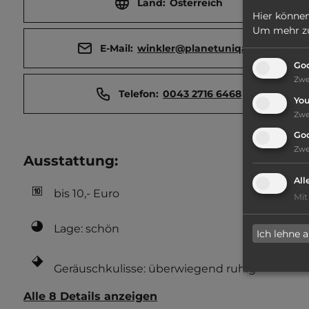
Land:
Österreich
Hier können
Um mehr zu 
E-Mail:
winkler@planetuniqa.at
Goo
Zw
Telefon:
0043 2716 6468
Yo
Zw
Go
Zw
Ausstattung
:
All
bis 10,- Euro
Mit
Lage: schön
Ich lehne 
Geräuschkulisse: überwiegend ruhig
Alle 8 Details anzeigen