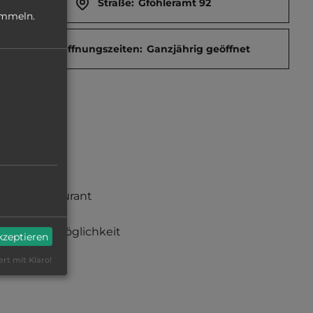
Straße:
Gföhleramt 92
ammeln.
Öffnungszeiten:
Ganzjährig geöffnet
Restaurant
Reitmöglichkeit
akzeptieren
ert mit Klaro!