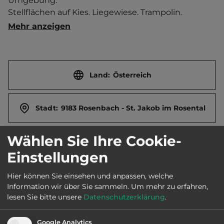
Umgebung.

Stellflächen auf Kies. Liegewiese. Trampolin. 
Aufenthaltsraum mit Billard, Tischfußball, Dart und 
Mehr anzeigen
Gemeinschaftsfernseher. Brötchenservice. 
Frühstück auf Anfrage. Aufenthalt max. 2 Nächte. 
Reservierung wird empfohlen. Durch die 
Grenznähe zu Slowenien und Italien bietet sich der 
Land:
Österreich
Stellplatz für Durchreisende gut an. Nahe 
Drauradweg R1. Ferienwohnung.  Ort 1.5 km 
Stadt:
9183 Rosenbach - St. Jakob im Rosental
entfernt. Touristen-/Dauerstellplätze 5/0.
Wählen Sie Ihre Cookie-
Straße:
Lessach 22
Einstellungen
E-Mail:
info@gaestehausganthaler.at
Hier können Sie einsehen und anpassen, welche
Information wir über Sie sammeln.
Um mehr zu erfahren,
lesen Sie bitte unsere
Datenschutzerklärung
.
Webseite:
www.gaestehausganthaler.at
Google Analytics