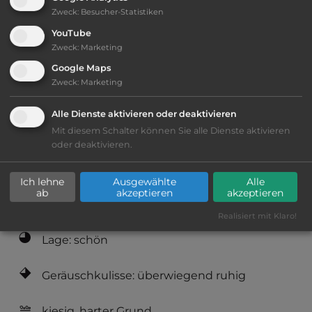
Zweck
:
Besucher-Statistiken
Öffnungszeiten:
Ganzjährig geöffnet
YouTube
Zweck
:
Marketing
Telefon:
0043 664 5463463
Google Maps
Zweck
:
Marketing
Alle Dienste aktivieren oder deaktivieren
Mit diesem Schalter können Sie alle Dienste aktivieren
Ausstattung
:
oder deaktivieren.
AB-Abfahrt max. 10 km entfernt
Ich lehne
Ausgewählte
Alle
ab
akzeptieren
akzeptieren
bis 30,- Euro
Realisiert mit Klaro!
Lage: schön
Geräuschkulisse: überwiegend ruhig
kiesig, harter Grund