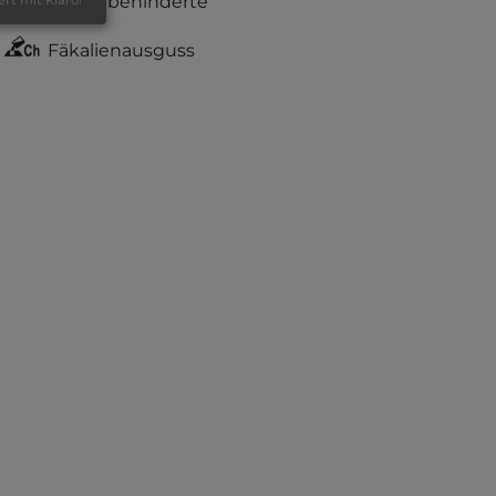
Körperbehinderte
ert mit Klaro!
Fäkalienausguss