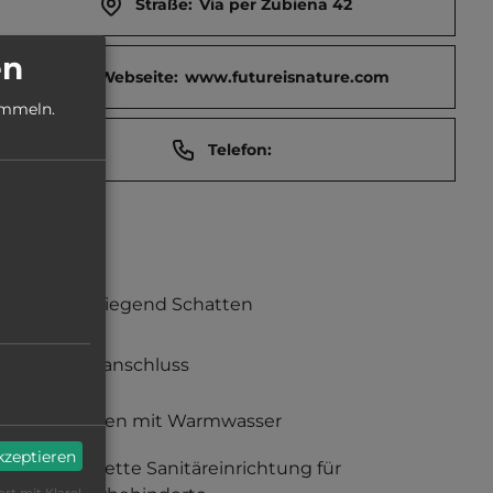
Straße:
Via per Zubiena 42
en
Webseite:
www.futureisnature.com
ammeln.
Telefon:
überwiegend Schatten
Stromanschluss
Duschen mit Warmwasser
akzeptieren
komplette Sanitäreinrichtung für