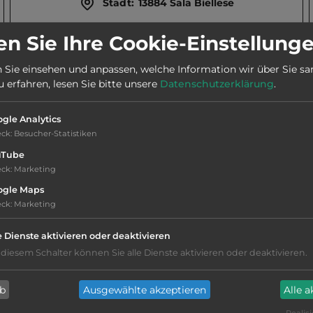
Stadt:
13884 Sala Biellese
n Sie Ihre Cookie-Einstellung
Telefon:
0039 348 7602565
 Sie einsehen und anpassen, welche Information wir über Sie s
erfahren, lesen Sie bitte unsere
Datenschutzerklärung
.
Öffnungszeiten:
1.3. bis 31.10.
gle Analytics
eck
:
Besucher-Statistiken
uTube
eck
:
Marketing
Hygiene: befriedigend
ogle Maps
eck
:
Marketing
Service: mittelmäßig, das Wichtigste ist
e Dienste aktivieren oder deaktivieren
vorhanden
 diesem Schalter können Sie alle Dienste aktivieren oder deaktivieren.
sandiger Grund
ab
Ausgewählte akzeptieren
Alle 
Grasgelände, Wiese