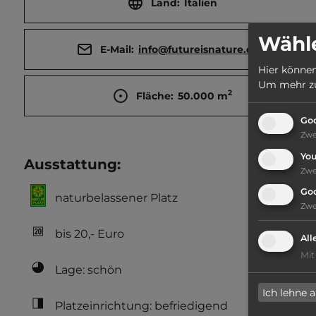
Land:
Italien
Wähle
E-Mail:
info@futureisnature.com
Hier können
Um mehr zu 
2
Fläche:
50.000
m
Goo
Zw
Yo
Ausstattung
:
Zw
Go
naturbelassener Platz
Zw
bis 20,- Euro
All
Mit
Lage: schön
Ich lehne 
Platzeinrichtung: befriedigend