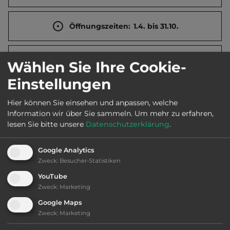
Öffnungszeiten:
1.4. bis 31.10.
Telefon:
0043 7955 62550
Wählen Sie Ihre Cookie-
Einstellungen
Hier können Sie einsehen und anpassen, welche
Sehenswürdigkeiten:
Information wir über Sie sammeln.
Um mehr zu erfahren,
lesen Sie bitte unsere
Datenschutzerklärung
.
Pranger. Spätgotische Pfarrkirche. Heimatmuseum
mit Zündapp-Ausstellung. Klammleitenschlucht
Google Analytics
mit Mühle und Holzschwemme. Jagdmärchenpark
Zweck
:
Besucher-Statistiken
Hirschalm.
YouTube
Zweck
:
Marketing
Google Maps
Ausstattung
:
Zweck
:
Marketing