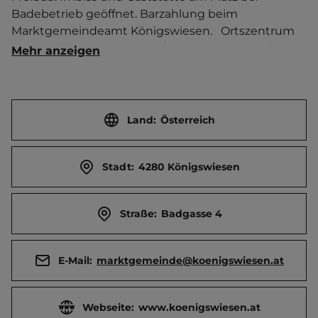
Badebetrieb geöffnet. Barzahlung beim 
Marktgemeindeamt Königswiesen.   Ortszentrum 
500 m entfernt. Touristen-/Dauerstellplätze 3/0.
Mehr anzeigen
Land:
Österreich
Stadt:
4280 Königswiesen
Straße:
Badgasse 4
E-Mail:
marktgemeinde@koenigswiesen.at
Webseite:
www.koenigswiesen.at