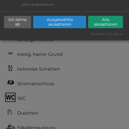
oder deaktivieren.
Geräuschkulisse: überwiegend ruhig
Ich lehne
Ausgewählte
Alle
ab
akzeptieren
akzeptieren
Reservierung nicht möglich
Realisiert mit Klaro!
sandiger Grund
kiesig, harter Grund
teilweise Schatten
Stromanschluss
WC
Duschen
Fäkalienausguss