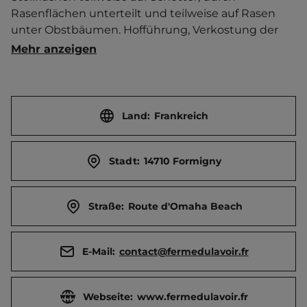
Rasenflächen unterteilt und teilweise auf Rasen 
unter Obstbäumen. Hofführung, Verkostung der 
Apfelweinprodukte.   Ort 500 m entfernt. 
Mehr anzeigen
Touristen-/Dauerstellplätze 6/0.
Land:
Frankreich
Stadt:
14710 Formigny
Straße:
Route d'Omaha Beach
E-Mail:
contact@fermedulavoir.fr
Webseite:
www.fermedulavoir.fr