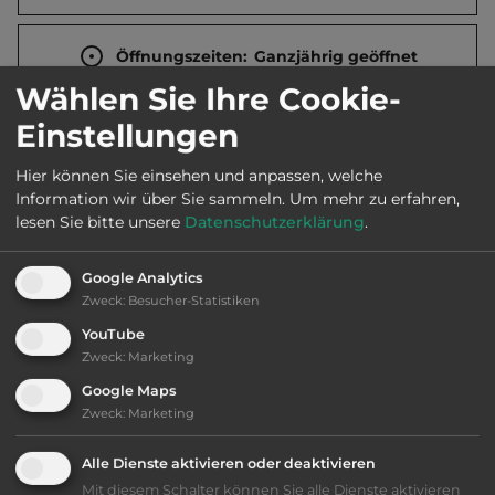
Öffnungszeiten:
Ganzjährig geöffnet
Wählen Sie Ihre Cookie-
Einstellungen
Telefon:
0033 231225689
Hier können Sie einsehen und anpassen, welche
Information wir über Sie sammeln.
Um mehr zu erfahren,
lesen Sie bitte unsere
Datenschutzerklärung
.
Sehenswürdigkeiten:
Omaha Beach und Museum D-Day (3_km).
Google Analytics
Zweck
:
Besucher-Statistiken
YouTube
Zweck
:
Marketing
Ausstattung
:
Google Maps
Zweck
:
Marketing
bis 10,- Euro
Alle Dienste aktivieren oder deaktivieren
Lage: schön
Mit diesem Schalter können Sie alle Dienste aktivieren