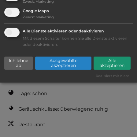
Zweck
:
Marketing
Google Maps
Öffnungszeiten:
Ganzjährig geöffnet
Zweck
:
Marketing
Alle Dienste aktivieren oder deaktivieren
Telefon:
0044 1452 780886
Mit diesem Schalter können Sie alle Dienste aktivieren
oder deaktivieren.
Ich lehne
Ausgewählte
Alle
Ausstattung
:
ab
akzeptieren
akzeptieren
Realisiert mit Klaro!
AB-Abfahrt max. 10 km entfernt
Lage: schön
Geräuschkulisse: überwiegend ruhig
Restaurant