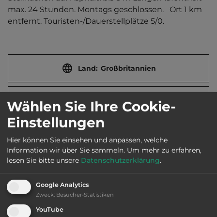
max. 24 Stunden. Montags geschlossen.   Ort 1 km 
entfernt. Touristen-/Dauerstellplätze 5/0.
Land:
Großbritannien
Stadt:
GL19 4DR Lower Apperley
Wählen Sie Ihre Cookie-
Einstellungen
Straße:
Ledbury Road
Hier können Sie einsehen und anpassen, welche
Information wir über Sie sammeln.
Um mehr zu erfahren,
lesen Sie bitte unsere
Datenschutzerklärung
.
E-Mail:
thefarmersarmsapperley@gmail.com
Google Analytics
Zweck
:
Besucher-Statistiken
Webseite:
www.farmersarmslowerapperley.co.uk
YouTube