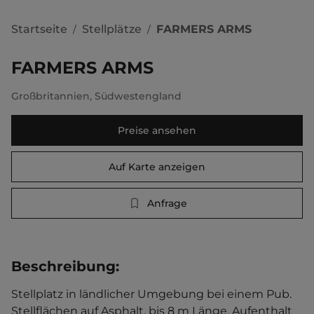
Startseite
Stellplätze
FARMERS ARMS
/
/
FARMERS ARMS
Großbritannien
,
Südwestengland
Preise ansehen
Auf Karte anzeigen
Anfrage
Beschreibung
:
Stellplatz in ländlicher Umgebung bei einem Pub. 
Stellflächen auf Asphalt, bis 8 m Länge. Aufenthalt 