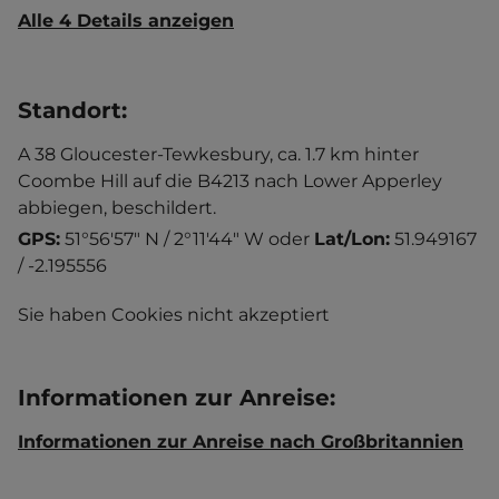
Alle 4 Details anzeigen
Standort
:
A 38 Gloucester-Tewkesbury, ca. 1.7 km hinter
Coombe Hill auf die B4213 nach Lower Apperley
abbiegen, beschildert.
GPS:
51°56'57" N / 2°11'44" W
oder
Lat/Lon:
51.949167
/ -2.195556
Sie haben Cookies nicht akzeptiert
Informationen zur Anreise
:
Informationen zur Anreise nach Großbritannien