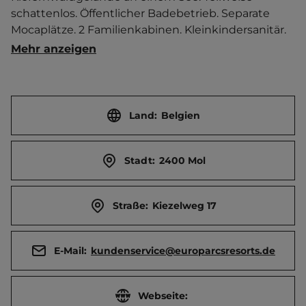
schattenlos. Öffentlicher Badebetrieb. Separate 
Mocaplätze. 2 Familienkabinen. Kleinkindersanitär. 
TV-Anschluss. Wasserrutsche. Whirlpool. 
Mehr anzeigen
Hundebad. Boulebahn. Separater Dauercamperteil. 
  Ort 5 km entfernt. Touristen-/Dauerstellplätze 
210/333.
Land:
Belgien
Stadt:
2400 Mol
Straße:
Kiezelweg 17
E-Mail:
kundenservice@europarcsresorts.de
Webseite: