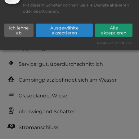
Lage: schön
Mit diesem Schalter können Sie alle Dienste aktivieren
oder deaktivieren.
Platzeinrichtung: gut
Ich lehne
Ausgewählte
Alle
Geräuschkulisse: überwiegend ruhig
ab
akzeptieren
akzeptieren
Realisiert mit Klaro!
Hygiene: gut
Service: gut, überdurchschnittlich
Campingplatz befindet sich am Wasser
Grasgelände, Wiese
überwiegend Schatten
Stromanschluss