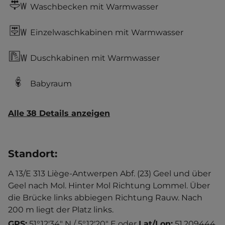
Waschbecken mit Warmwasser
Einzelwaschkabinen mit Warmwasser
Duschkabinen mit Warmwasser
Babyraum
Alle 38 Details anzeigen
Standort
:
A 13/E 313 Liège-Antwerpen Abf. (23) Geel und über
Geel nach Mol. Hinter Mol Richtung Lommel. Über
die Brücke links abbiegen Richtung Rauw. Nach
200 m liegt der Platz links.
GPS:
51°12'34" N / 5°12'20" E
oder
Lat/Lon:
51.209444