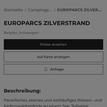
Startseite
Campingplätze
EUROPARCS ZILVERSTRAND
/
/
EUROPARCS ZILVERSTRAND
Belgien
,
Antwerpen
Preise ansehen
Auf Karte anzeigen
Anfrage
Beschreibung
:
Parzelliertes, ebenes und weitläufiges Wiesen- und 
Kiefernwaldgelände an einem See. Teilweise 