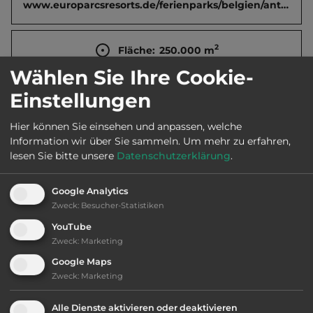
www.europarcsresorts.de/ferienparks/belgien/antwerpen/zilverstrand
2
Fläche:
250.000
m
Wählen Sie Ihre Cookie-
Einstellungen
Öffnungszeiten:
April bis Okt.
Hier können Sie einsehen und anpassen, welche
Information wir über Sie sammeln.
Um mehr zu erfahren,
Telefon:
0032 14 810098
lesen Sie bitte unsere
Datenschutzerklärung
.
Google Analytics
Zweck
:
Besucher-Statistiken
Ausstattung
:
YouTube
Zweck
:
Marketing
bis 35,- Euro
Google Maps
Zweck
:
Marketing
Klassifizierung: gut
Alle Dienste aktivieren oder deaktivieren