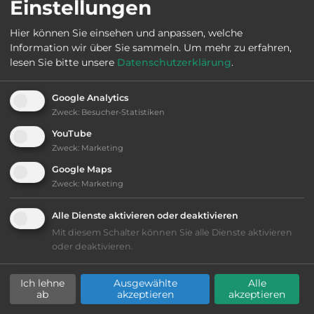
Einstellungen
Hier können Sie einsehen und anpassen, welche
Information wir über Sie sammeln.
Um mehr zu erfahren,
Ausstattung
:
lesen Sie bitte unsere
Datenschutzerklärung
.
bis 15,- Euro
Google Analytics
Zweck
:
Besucher-Statistiken
Lage: schön
YouTube
Zweck
:
Marketing
Geräuschkulisse: überwiegend ruhig
Google Maps
Zweck
:
Marketing
Grasgelände, Wiese
Alle Dienste aktivieren oder deaktivieren
Stromanschluss
Mit diesem Schalter können Sie alle Dienste aktivieren
oder deaktivieren.
WC
Ich lehne
Ausgewählte
Alle
ab
akzeptieren
akzeptieren
Waschbecken