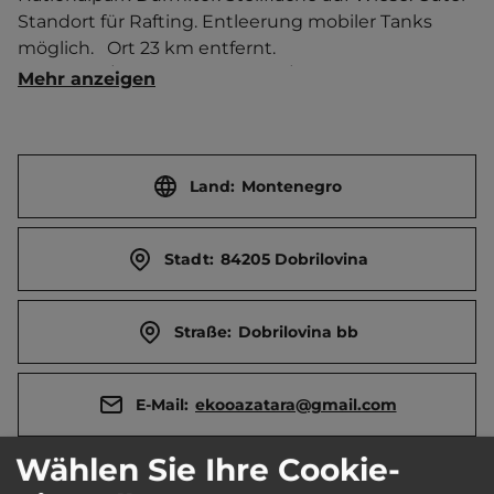
Standort für Rafting. Entleerung mobiler Tanks 
möglich.   Ort 23 km entfernt. 
Touristen-/Dauerstellplätze 40/0.
Mehr anzeigen
Land:
Montenegro
Stadt:
84205 Dobrilovina
Straße:
Dobrilovina bb
E-Mail:
ekooazatara@gmail.com
Wählen Sie Ihre Cookie-
Öffnungszeiten:
1.4. bis 30.10.