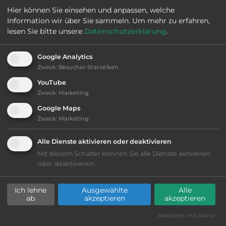
Hier können Sie einsehen und anpassen, welche
Information wir über Sie sammeln.
Um mehr zu erfahren,
Öffnungszeiten:
1.4. bis 1.11.
lesen Sie bitte unsere
Datenschutzerklärung
.
Google Analytics
Telefon:
0047 41 429609
Zweck
:
Besucher-Statistiken
YouTube
Zweck
:
Marketing
Sehenswürdigkeiten:
Google Maps
Zweck
:
Marketing
Freilichtmuseum Drangedal bygdetun.
Alle Dienste aktivieren oder deaktivieren
Mit diesem Schalter können Sie alle Dienste aktivieren
oder deaktivieren.
Ausstattung
:
Ich lehne
Ausgewählte
Alle
bis 20,- Euro
ab
akzeptieren
akzeptieren
Realisiert mit Klaro!
Lage: schön