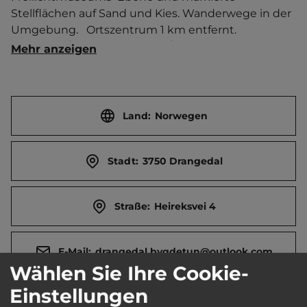
Stellflächen auf Sand und Kies. Wanderwege in der 
Umgebung.   Ortszentrum 1 km entfernt. 
Touristen-/Dauerstellplätze 7/0.
Mehr anzeigen
Land:
Norwegen
Stadt:
3750 Drangedal
Straße:
Heireksvei 4
E-Mail:
drangedal.bygdetun@outlook.com
Wählen Sie Ihre Cookie-
Einstellungen
Webseite:
www.drangedalbygdetun.no