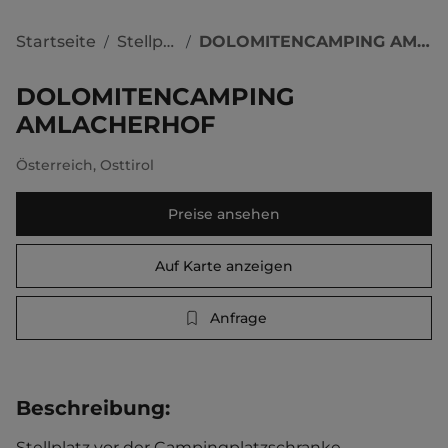
Startseite
Stellplätze
DOLOMITENCAMPING AMLACHERHOF
/
/
DOLOMITENCAMPING
AMLACHERHOF
Österreich
,
Osttirol
Preise ansehen
Auf Karte anzeigen
Anfrage
Beschreibung
:
Stellplatz vor der Campingplatzschranke. 