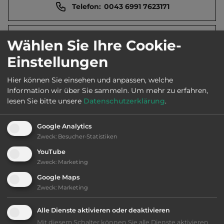
Telefon:
0043 6991 7623171
Webseite:
www.amlacherhof.at
Wählen Sie Ihre Cookie-
Einstellungen
Öffnungszeiten:
Ganzjährig geöffnet
Hier können Sie einsehen und anpassen, welche
Information wir über Sie sammeln.
Um mehr zu erfahren,
lesen Sie bitte unsere
Datenschutzerklärung
.
Telefon:
0043 4852 62317
Google Analytics
Zweck
:
Besucher-Statistiken
YouTube
Ausstattung
:
Zweck
:
Marketing
bis 15,- Euro
Google Maps
Zweck
:
Marketing
Lage: schön
Alle Dienste aktivieren oder deaktivieren
Mit diesem Schalter können Sie alle Dienste aktivieren