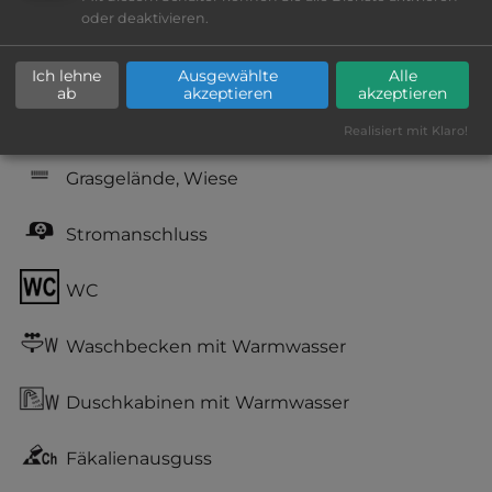
Geräuschkulisse: sehr ruhig
oder deaktivieren.
sandiger Grund
Ich lehne
Ausgewählte
Alle
ab
akzeptieren
akzeptieren
kiesig, harter Grund
Realisiert mit Klaro!
Grasgelände, Wiese
Stromanschluss
WC
Waschbecken mit Warmwasser
Duschkabinen mit Warmwasser
Fäkalienausguss