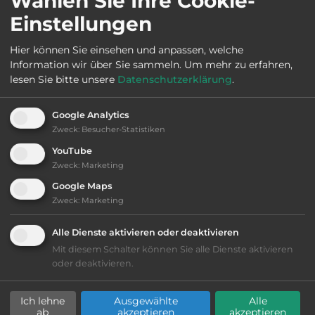
Wählen Sie Ihre Cookie-
Öffnungszeiten:
Ganzjährig geöffnet
Einstellungen
Hier können Sie einsehen und anpassen, welche
Telefon:
0031 592 271629
Information wir über Sie sammeln.
Um mehr zu erfahren,
lesen Sie bitte unsere
Datenschutzerklärung
.
Google Analytics
Ausstattung
:
Zweck
:
Besucher-Statistiken
YouTube
bis 20,- Euro
Zweck
:
Marketing
Google Maps
Lage: schön
Zweck
:
Marketing
Alle Dienste aktivieren oder deaktivieren
Geräuschkulisse: überwiegend ruhig
Mit diesem Schalter können Sie alle Dienste aktivieren
oder deaktivieren.
Grasgelände, Wiese
Ich lehne
Ausgewählte
Alle
Stromanschluss
ab
akzeptieren
akzeptieren