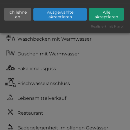
kiesig, harter Grund
Ich lehne
Ausgewählte
Alle
ab
akzeptieren
akzeptieren
Stromanschluss
Realisiert mit Klaro!
Waschbecken mit Warmwasser
Duschen mit Warmwasser
Fäkalienausguss
Frischwasseranschluss
Lebensmittelverkauf
Restaurant
Badegelegenheit im offenen Gewässer