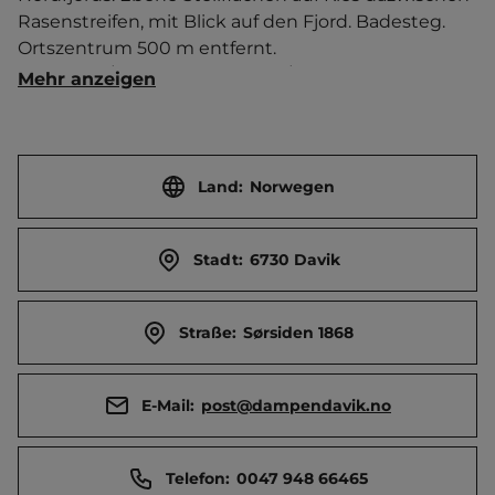
Rasenstreifen, mit Blick auf den Fjord. Badesteg.   
Ortszentrum 500 m entfernt. 
Touristen-/Dauerstellplätze 48/0.
Mehr anzeigen
Land:
Norwegen
Stadt:
6730 Davik
Straße:
Sørsiden 1868
E-Mail:
post@dampendavik.no
Telefon:
0047 948 66465