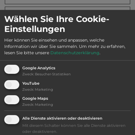
Webseite:
www.davikfjordparadis.no
Wählen Sie Ihre Cookie-
Einstellungen
Öffnungszeiten:
Mai bis Okt.
Hier können Sie einsehen und anpassen, welche
Information wir über Sie sammeln.
Um mehr zu erfahren,
lesen Sie bitte unsere
Datenschutzerklärung
.
Telefon:
Google Analytics
Zweck
:
Besucher-Statistiken
Ausstattung
:
YouTube
Zweck
:
Marketing
bis 30,- Euro
Google Maps
Zweck
:
Marketing
Lage: schön
Alle Dienste aktivieren oder deaktivieren
Mit diesem Schalter können Sie alle Dienste aktivieren
Geräuschkulisse: überwiegend ruhig
oder deaktivieren.