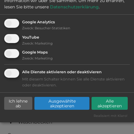
Information wir über Sie sammeln.
Um mehr zu erfahren,
lesen Sie bitte unsere
Datenschutzerklärung
.
Ausstattung
:
Google Analytics
Zweck
:
Besucher-Statistiken
bis 10,- Euro
YouTube
Zweck
:
Marketing
Lage: ansprechend
Google Maps
Zweck
:
Marketing
Geräuschkulisse: sehr ruhig
Alle Dienste aktivieren oder deaktivieren
sandiger Grund
Mit diesem Schalter können Sie alle Dienste aktivieren
oder deaktivieren.
Stromanschluss
Ich lehne
Ausgewählte
Alle
ab
akzeptieren
akzeptieren
WC
Realisiert mit Klaro!
Waschbecken