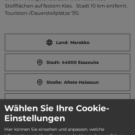
Stellflächen auf festem Kies.   Stadt 10 km entfernt. 
Touristen-/Dauerstellplätze 7/0.
Land:
Marokko
Stadt:
44000 Essaouira
Straße:
Afrate Haïssoun
E-Mail:
darelbernicha@gmail.com
Wählen Sie Ihre Cookie-
Einstellungen
Öffnungszeiten:
Ganzjährig geöffnet
Hier können Sie einsehen und anpassen, welche