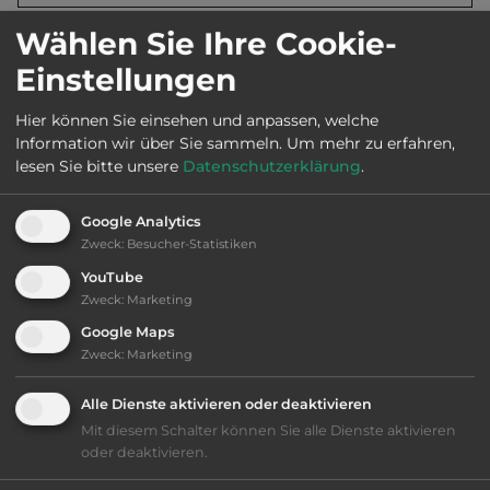
Wählen Sie Ihre Cookie-
Öffnungszeiten:
Mrz bis Okt.
Einstellungen
Telefon:
0044 1597 822483
Hier können Sie einsehen und anpassen, welche
Information wir über Sie sammeln.
Um mehr zu erfahren,
lesen Sie bitte unsere
Datenschutzerklärung
.
Google Analytics
Ausstattung
:
Zweck
:
Besucher-Statistiken
Klassifizierung: ausreichend
YouTube
Zweck
:
Marketing
Lage: schön
Google Maps
Zweck
:
Marketing
Platzeinrichtung: ausreichend
Alle Dienste aktivieren oder deaktivieren
Mit diesem Schalter können Sie alle Dienste aktivieren
Geräuschkulisse: überwiegend ruhig
oder deaktivieren.