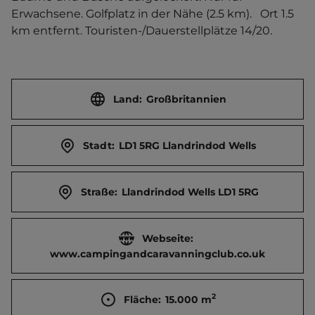
Erwachsene. Golfplatz in der Nähe (2.5 km).   Ort 1.5 
km entfernt. Touristen-/Dauerstellplätze 14/20.
Land:
Großbritannien
Stadt:
LD1 5RG Llandrindod Wells
Straße:
Llandrindod Wells LD1 5RG
Webseite:
www.campingandcaravanningclub.co.uk
2
Fläche:
15.000
m