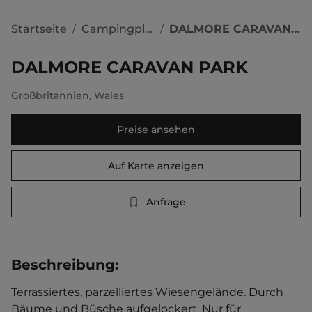
Startseite
Campingplätze
DALMORE CARAVAN PARK
/
/
DALMORE CARAVAN PARK
Großbritannien
,
Wales
Preise ansehen
Auf Karte anzeigen
Anfrage
Beschreibung
:
Terrassiertes, parzelliertes Wiesengelände. Durch 
Bäume und Büsche aufgelockert. Nur für 