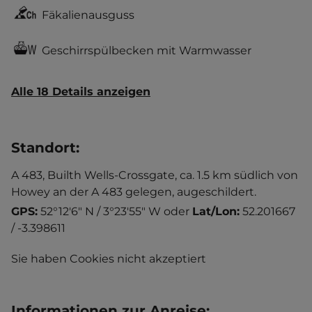
Fäkalienausguss
Geschirrspülbecken mit Warmwasser
Alle 18 Details anzeigen
Standort
:
A 483, Builth Wells-Crossgate, ca. 1.5 km südlich von
Howey an der A 483 gelegen, augeschildert.
GPS:
52°12'6" N / 3°23'55" W
oder
Lat/Lon:
52.201667
/ -3.398611
Sie haben Cookies nicht akzeptiert
Informationen zur Anreise
: