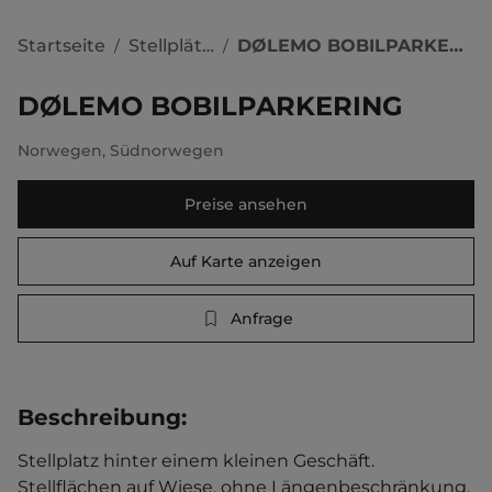
Startseite
Stellplätze
DØLEMO BOBILPARKERING
/
/
DØLEMO BOBILPARKERING
Norwegen
,
Südnorwegen
Preise ansehen
Auf Karte anzeigen
Anfrage
Beschreibung
:
Stellplatz hinter einem kleinen Geschäft. 
Stellflächen auf Wiese, ohne Längenbeschränkung. 