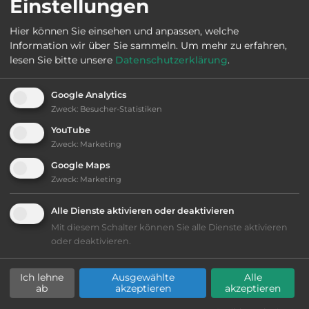
Einstellungen
Hier können Sie einsehen und anpassen, welche
Ausstattung
:
Information wir über Sie sammeln.
Um mehr zu erfahren,
lesen Sie bitte unsere
Datenschutzerklärung
.
Langlauf
Google Analytics
bis 20,- Euro
Zweck
:
Besucher-Statistiken
YouTube
Lage: schön
Zweck
:
Marketing
Google Maps
Geräuschkulisse: überwiegend ruhig
Zweck
:
Marketing
Grasgelände, Wiese
Alle Dienste aktivieren oder deaktivieren
Mit diesem Schalter können Sie alle Dienste aktivieren
oder deaktivieren.
Stromanschluss
Ich lehne
Ausgewählte
Alle
WC
ab
akzeptieren
akzeptieren