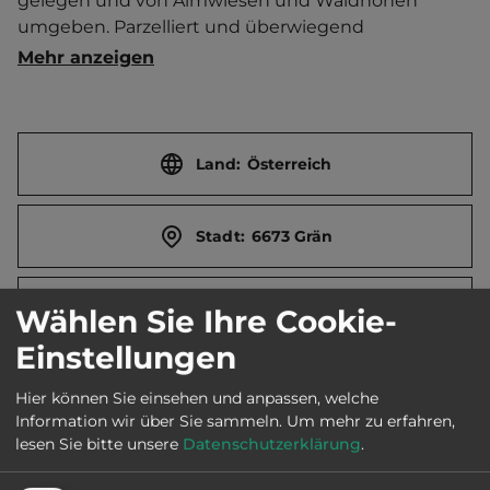
gelegen und von Almwiesen und Waldhöhen 
umgeben. Parzelliert und überwiegend 
schattenlos sowie durch einen Bach zweigeteilt. 
Mehr anzeigen
Hunde im Winter nur auf Anfrage. Hundebad. 
Keine Kampfhunde. TV-Anschluss. Zentrale 
Gasversorgung. Bogenschießen. Ski-Trockenraum. 
Kostenloser Skibusservice. Dampfbad. 
Land:
Österreich
Kindersanitär. Kinderspielraum. Jugendraum. 
Hallenbad mit Wellnessbereich und 
Stadt:
6673 Grän
Aromadampfbad. Kiosk. Brötchenservice. 
Ferienwohnung.  Ort 800 m entfernt. 
Touristen-/Dauerstellplätze 150/50. Mittagsruhe 12-
Straße:
Engetalstr. 13
Wählen Sie Ihre Cookie-
14 Uhr.
Einstellungen
E-Mail:
info@comfortcamp.at
Hier können Sie einsehen und anpassen, welche
Information wir über Sie sammeln.
Um mehr zu erfahren,
lesen Sie bitte unsere
Datenschutzerklärung
.
Webseite:
www.comfortcamp.at