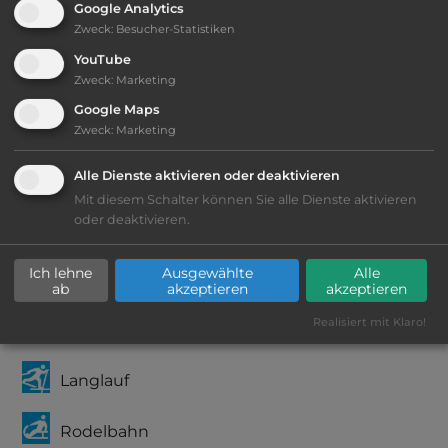
Google Analytics
2
Zweck
:
Besucher-Statistiken
Fläche:
32.000
m
YouTube
Zweck
:
Marketing
Öffnungszeiten:
Google Maps
14.12. bis 31.3. / Mitte Mai bis Ende Okt.
Zweck
:
Marketing
Alle Dienste aktivieren oder deaktivieren
Telefon:
0043 5675 6570
Mit diesem Schalter können Sie alle Dienste aktivieren
oder deaktivieren.
Ich lehne
Ausgewählte
Alle
Ausstattung
:
ab
akzeptieren
akzeptieren
Realisiert mit Klaro!
Abfahrtslauf
Langlauf
Rodelbahn