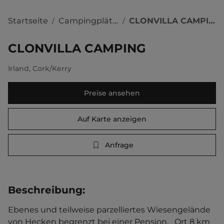
Startseite
Campingplätze
CLONVILLA CAMPING
/
/
CLONVILLA CAMPING
Irland
,
Cork/Kerry
Preise ansehen
Auf Karte anzeigen
Anfrage
Beschreibung
:
Ebenes und teilweise parzelliertes Wiesengelände 
von Hecken begrenzt bei einer Pension.   Ort 8 km 