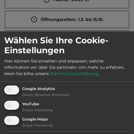
Öffnungszeiten:
1.3. bis 15.10.
Wählen Sie Ihre Cookie-
Telefon:
00353 24 98288
Einstellungen
Hier können Sie einsehen und anpassen, welche
Sehenswürdigkeiten:
Information wir über Sie sammeln.
Um mehr zu erfahren,
lesen Sie bitte unsere
Datenschutzerklärung
.
St. Mary’s Church, Stadtmauer, North Abbey.
Google Analytics
Zweck
:
Besucher-Statistiken
Ausstattung
:
YouTube
Zweck
:
Marketing
bis 25,- Euro
Google Maps
Zweck
:
Marketing
Klassifizierung: ausreichend