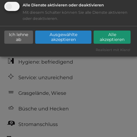
Alle Dienste aktivieren oder deaktivieren
Mit diesem Schalter können Sie alle Dienste aktivieren
Lage: schön
oder deaktivieren.
Platzeinrichtung: ausreichend
Ich lehne
Ausgewählte
Alle
ab
akzeptieren
akzeptieren
Geräuschkulisse: überwiegend ruhig
Realisiert mit Klaro!
Hygiene: befriedigend
Service: unzureichend
Grasgelände, Wiese
Büsche und Hecken
Stromanschluss