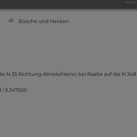
Realisi
sandiger Grund
Büsche und Hecken
f die N 35 Richtung Almelo/Heino, bei Raalte auf die N 
 / 6.347500