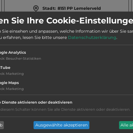
Stadt:
8151 PP Lemelerveld
n Sie Ihre Cookie-Einstellung
Webseite:
www.campingheidepark.nl
 Sie einsehen und anpassen, welche Information wir über Sie s
erfahren, lesen Sie bitte unsere
Datenschutzerklärung
.
Telefon:
0031 572 371525
gle Analytics
eck
:
Besucher-Statistiken
uTube
eck
:
Marketing
ogle Maps
eck
:
Marketing
Geräuschkulisse: überwiegend ruhig
e Dienste aktivieren oder deaktivieren
Hygiene: befriedigend
 diesem Schalter können Sie alle Dienste aktivieren oder deaktivieren.
Service: befriedigend, einige
ab
Ausgewählte akzeptieren
Alle 
Annehmlichkeiten fehlen