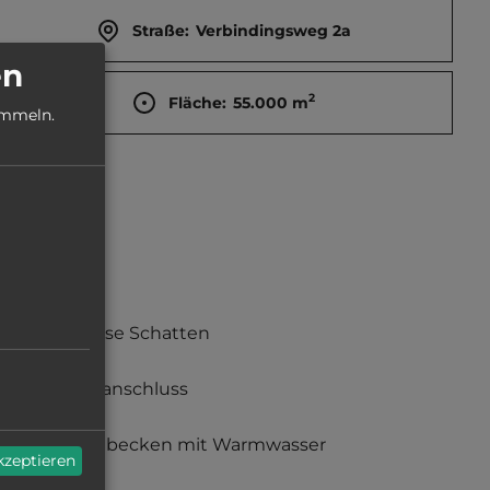
Straße:
Verbindingsweg 2a
en
2
Fläche:
55.000
m
ammeln.
teilweise Schatten
Stromanschluss
Waschbecken mit Warmwasser
akzeptieren