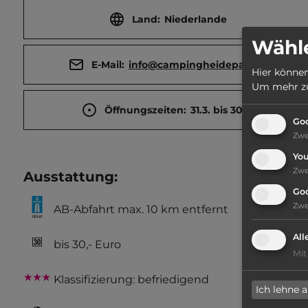
Land:
Niederlande
Wähle
E-Mail:
info@campingheidepark.nl
Hier können
Um mehr zu 
Öffnungszeiten:
31.3. bis 30.9.
Goo
Zw
Yo
Zw
Ausstattung
:
Go
Zw
AB-Abfahrt max. 10 km entfernt
All
bis 30,- Euro
Mit
Klassifizierung: befriedigend
Ich lehne 