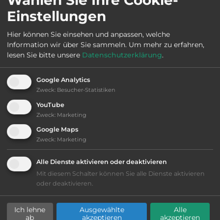
Einstellungen
2
Fläche:
5.000
m
Hier können Sie einsehen und anpassen, welche
Information wir über Sie sammeln.
Um mehr zu erfahren,
lesen Sie bitte unsere
Datenschutzerklärung
.
Öffnungszeiten:
Ganzjährig geöffnet
Google Analytics
Telefon:
0039 0173 50365
Zweck
:
Besucher-Statistiken
YouTube
Zweck
:
Marketing
Google Maps
Ausstattung
:
Zweck
:
Marketing
Lage: schön
Alle Dienste aktivieren oder deaktivieren
Mit diesem Schalter können Sie alle Dienste aktivieren
oder deaktivieren.
Platzeinrichtung: ausreichend
Ich lehne
Ausgewählte
Alle
Geräuschkulisse: überwiegend ruhig
ab
akzeptieren
akzeptieren