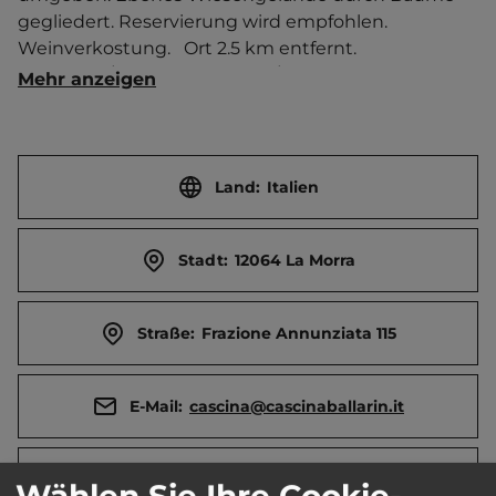
gegliedert. Reservierung wird empfohlen. 
Weinverkostung.   Ort 2.5 km entfernt. 
Touristen-/Dauerstellplätze 6/0.
Mehr anzeigen
Land:
Italien
Stadt:
12064 La Morra
Straße:
Frazione Annunziata 115
E-Mail:
cascina@cascinaballarin.it
Webseite:
www.cascinaballarin.com
Wählen Sie Ihre Cookie-