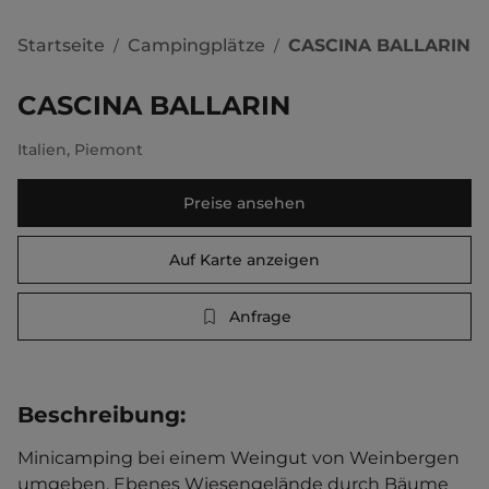
Startseite
Campingplätze
CASCINA BALLARIN
/
/
CASCINA BALLARIN
Italien
,
Piemont
Preise ansehen
Auf Karte anzeigen
Anfrage
Beschreibung
:
Minicamping bei einem Weingut von Weinbergen 
umgeben. Ebenes Wiesengelände durch Bäume 