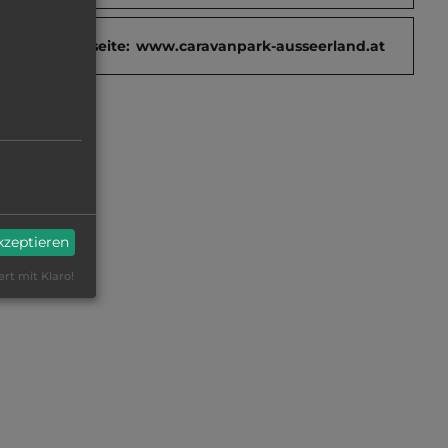
Webseite:
www.caravanpark-ausseerland.at
akzeptieren
ert mit Klaro!