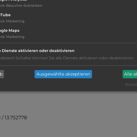
eck
:
Besucher-Statistiken
Telefon:
0043 664 4530833
uTube
eck
:
Marketing
ogle Maps
Telefon:
eck
:
Marketing
e Dienste aktivieren oder deaktivieren
 diesem Schalter können Sie alle Dienste aktivieren oder deaktivieren.
ab
Ausgewählte akzeptieren
Alle 
Realisi
 / 13.752778