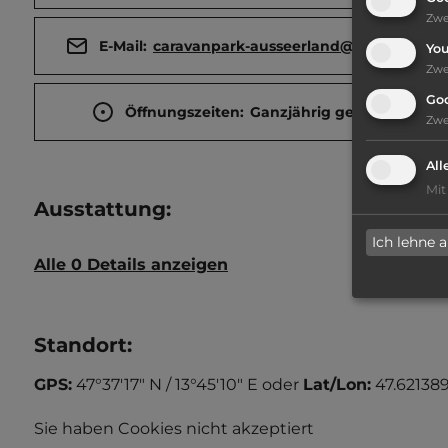
Zw
E-Mail:
caravanpark-ausseerland@gmx.com
Yo
Zw
Go
Öffnungszeiten:
Ganzjährig geöffnet
Zw
All
Mit
Ausstattung
:
Ich lehne 
Alle 0 Details anzeigen
Standort
:
GPS:
47°37'17" N / 13°45'10" E
oder
Lat/Lon:
47.621389
Sie haben Cookies nicht akzeptiert