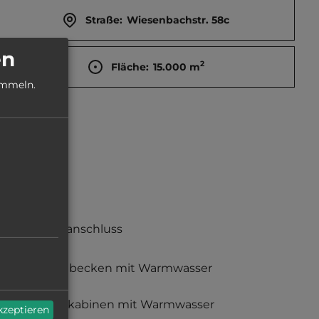
Straße:
Wiesenbachstr. 58c
en
2
Fläche:
15.000
m
ammeln.
Stromanschluss
Waschbecken mit Warmwasser
Duschkabinen mit Warmwasser
akzeptieren