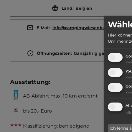
Land:
Belgien
Wähle
E-Mail:
info@campingwiesenbach.be
Hier können
Um mehr zu 
Öffnungszeiten:
Ganzjährig geöffnet
Goo
Zw
Yo
Zw
Ausstattung
:
Go
Zw
AB-Abfahrt max. 10 km entfernt
All
bis 20,- Euro
Mit
Klassifizierung: befriedigend
Ich lehne 