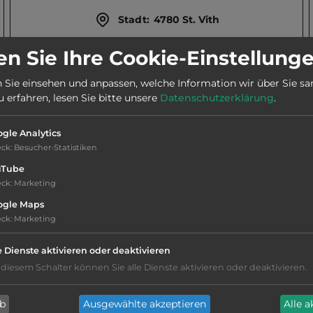
Stadt:
4780 St. Vith
n Sie Ihre Cookie-Einstellung
Webseite:
www.campingwiesenbach.be/cms/de
 Sie einsehen und anpassen, welche Information wir über Sie s
erfahren, lesen Sie bitte unsere
Datenschutzerklärung
.
Telefon:
0032 80 226137
gle Analytics
eck
:
Besucher-Statistiken
uTube
eck
:
Marketing
ogle Maps
Geräuschkulisse: überwiegend ruhig
eck
:
Marketing
e Dienste aktivieren oder deaktivieren
Hygiene: befriedigend
 diesem Schalter können Sie alle Dienste aktivieren oder deaktivieren.
Service: mittelmäßig, das Wichtigste ist
ab
Ausgewählte akzeptieren
Alle 
vorhanden