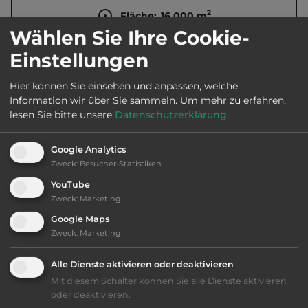
2
Fläche:
16.000
m
Wählen Sie Ihre Cookie-
Einstellungen
Öffnungszeiten:
1.1. bis Nov.
Hier können Sie einsehen und anpassen, welche
Information wir über Sie sammeln.
Um mehr zu erfahren,
Telefon:
0039 0187 825259
lesen Sie bitte unsere
Datenschutzerklärung
.
Google Analytics
Zweck
:
Besucher-Statistiken
Ausstattung
:
YouTube
Zweck
:
Marketing
AB-Abfahrt max. 10 km entfernt
Google Maps
Zweck
:
Marketing
bis 40,- Euro
Alle Dienste aktivieren oder deaktivieren
Klassifizierung: befriedigend
Mit diesem Schalter können Sie alle Dienste aktivieren
oder deaktivieren.