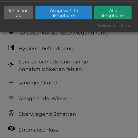
Lage: schön
Ich lehne
Ausgewählte
Alle
ab
akzeptieren
akzeptieren
Platzeinrichtung: gut
Realisiert mit Klaro!
Geräuschkulisse: überwiegend ruhig
Hygiene: befriedigend
Service: befriedigend, einige
Annehmlichkeiten fehlen
sandiger Grund
Grasgelände, Wiese
überwiegend Schatten
Stromanschluss