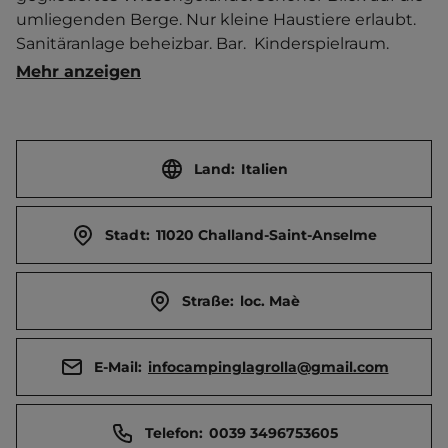
umliegenden Berge. Nur kleine Haustiere erlaubt. 
Sanitäranlage beheizbar. Bar.  Kinderspielraum. 
Tischfußball. Mehrzwecksportfeld. Bogenschießen. 
Mehr anzeigen
Familiäre Atmosphäre. Rad- und Wanderwege in 
der Umgebung.   Ort 2 km entfernt. 
Touristen-/Dauerstellplätze 93/0.
Land:
Italien
Stadt:
11020 Challand-Saint-Anselme
Straße:
loc. Maè
E-Mail:
infocampinglagrolla@gmail.com
Telefon:
0039 3496753605