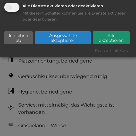
Alle Dienste aktivieren oder deaktivieren
Mit diesem Schalter können Sie alle Dienste aktivieren
Schlepplift
oder deaktivieren.
Klassifizierung: befriedigend
Ich lehne
Ausgewählte
Alle
ab
akzeptieren
akzeptieren
Lage: schön
Realisiert mit Klaro!
Platzeinrichtung: befriedigend
Geräuschkulisse: überwiegend ruhig
Hygiene: befriedigend
Service: mittelmäßig, das Wichtigste ist
vorhanden
Grasgelände, Wiese