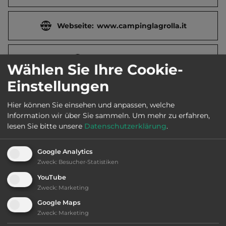
Webseite:
www.campinglagrolla.it
2
Fläche:
15.000
m
Wählen Sie Ihre Cookie-
Einstellungen
Öffnungszeiten:
Ganzjährig geöffnet
Hier können Sie einsehen und anpassen, welche
Information wir über Sie sammeln.
Um mehr zu erfahren,
Telefon:
0039 0125 944033
lesen Sie bitte unsere
Datenschutzerklärung
.
Google Analytics
Zweck
:
Besucher-Statistiken
Ausstattung
:
YouTube
Zweck
:
Marketing
Abfahrtslauf
Google Maps
Zweck
:
Marketing
Langlauf