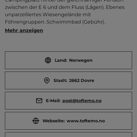
zwischen der E 6 und dem Fluss (Lågen). Ebenes 
unparzelliertes Wiesengelände mit 
Föhrengruppen. Schwimmbad (Gebühr). 
Frühstücksservice buchbar. Glamping-Zelte zu 
Mehr anzeigen
mieten.   Ort 2 km entfernt. 
Touristen-/Dauerstellplätze 220/0.
Land:
Norwegen
Stadt:
2662 Dovre
E-Mail:
post@toftemo.no
Webseite:
www.toftemo.no