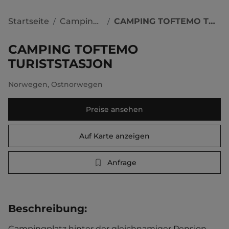
Startseite
Campingplätze
CAMPING TOFTEMO TURISTSTASJON
/
/
CAMPING TOFTEMO
TURISTSTASJON
Norwegen
,
Ostnorwegen
Preise ansehen
Auf Karte anzeigen
Anfrage
Beschreibung
:
Campingplatz hinter der gleichnamiger Pension 