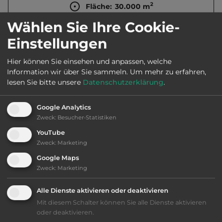
2
Fläche:
30.000
m
Wählen Sie Ihre Cookie-
Öffnungszeiten:
Ganzjährig geöffnet
Einstellungen
Hier können Sie einsehen und anpassen, welche
Telefon:
0047 61240045
Information wir über Sie sammeln.
Um mehr zu erfahren,
lesen Sie bitte unsere
Datenschutzerklärung
.
Google Analytics
Ausstattung
:
Zweck
:
Besucher-Statistiken
YouTube
bis 25,- Euro
Zweck
:
Marketing
Google Maps
Klassifizierung: befriedigend
Zweck
:
Marketing
Alle Dienste aktivieren oder deaktivieren
Lage: schön
Mit diesem Schalter können Sie alle Dienste aktivieren
oder deaktivieren.
Platzeinrichtung: befriedigend