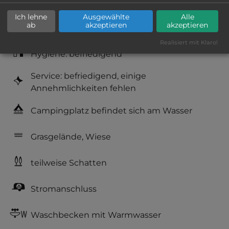
Ich lehne
Ausgewählte
Alle
Geräuschkulisse: erträgliche
ab
akzeptieren
akzeptieren
Lärmbelästigung
Realisiert mit Klaro!
Hygiene: befriedigend
Service: befriedigend, einige
Annehmlichkeiten fehlen
Campingplatz befindet sich am Wasser
Grasgelände, Wiese
teilweise Schatten
Stromanschluss
Waschbecken mit Warmwasser