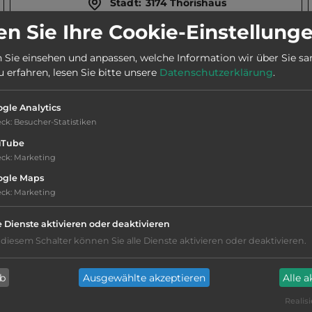
Stadt:
3174 Thörishaus
n Sie Ihre Cookie-Einstellung
2
Fläche:
55.000
m
 Sie einsehen und anpassen, welche Information wir über Sie s
erfahren, lesen Sie bitte unsere
Datenschutzerklärung
.
gle Analytics
eck
:
Besucher-Statistiken
uTube
eck
:
Marketing
ogle Maps
Geräuschkulisse: erträgliche
eck
:
Marketing
Lärmbelästigung
e Dienste aktivieren oder deaktivieren
Hygiene: gut
 diesem Schalter können Sie alle Dienste aktivieren oder deaktivieren.
Service: befriedigend, einige
ab
Ausgewählte akzeptieren
Alle 
Annehmlichkeiten fehlen
Realisi