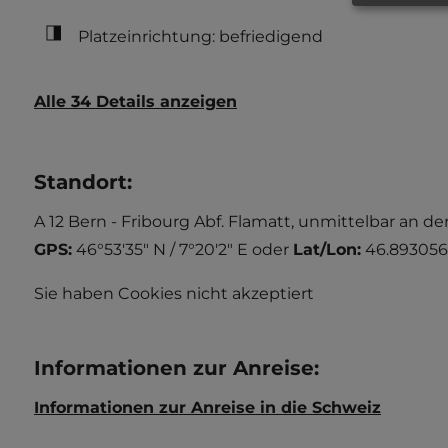
Platzeinrichtung: befriedigend
Alle 34 Details anzeigen
Standort
:
A 12 Bern - Fribourg Abf. Flamatt, unmittelbar an d
GPS:
46°53'35" N / 7°20'2" E
oder
Lat/Lon:
46.893056 
Sie haben Cookies nicht akzeptiert
Informationen zur Anreise
:
Informationen zur Anreise in die Schweiz