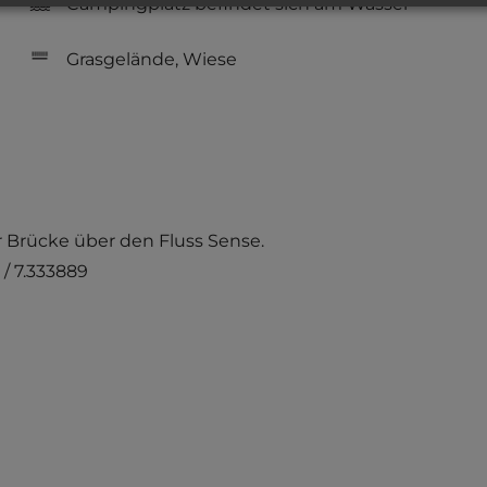
Campingplatz befindet sich am Wasser
Grasgelände, Wiese
er Brücke über den Fluss Sense.
/ 7.333889