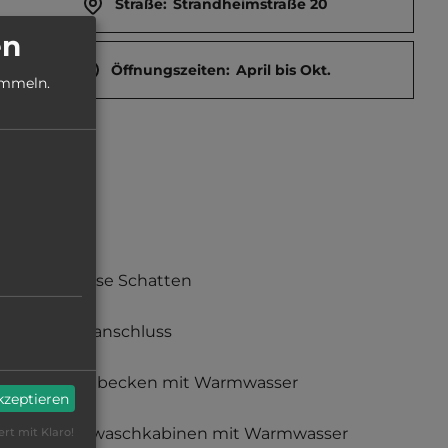
Straße:
Strandheimstraße 20
en
Öffnungszeiten:
April bis Okt.
ammeln.
teilweise Schatten
Stromanschluss
Waschbecken mit Warmwasser
akzeptieren
Einzelwaschkabinen mit Warmwasser
ert mit Klaro!