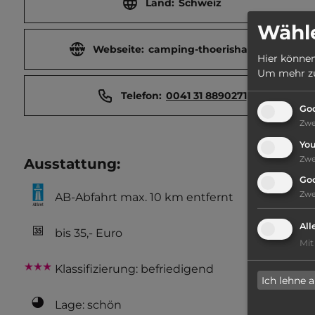
Land:
Schweiz
Wähle
Webseite:
camping-thoerishaus.ch
Hier können
Um mehr zu 
Telefon:
0041 31 8890271
Goo
Zw
Yo
Zw
Ausstattung
:
Go
Zw
AB-Abfahrt max. 10 km entfernt
All
bis 35,- Euro
Mit
Klassifizierung: befriedigend
Ich lehne 
Lage: schön